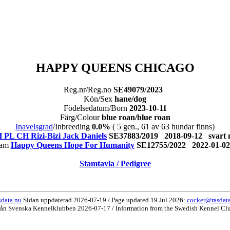
HAPPY QUEENS CHICAGO
Reg.nr/Reg.no
SE49079/2023
Kön/Sex
hane/dog
Födelsedatum/Born
2023-10-11
Färg/Colour
blue roan/blue roan
Inavelsgrad
/Inbreeding
0.0%
( 5 gen., 61 av 63 hundar finns)
PL CH Rizi-Bizi Jack Daniels
SE37883/2019 2018-09-12 svart
Dam
Happy Queens Hope For Humanity
SE12755/2022 2022-01-
Stamtavla / Pedigree
data.nu
Sidan uppdaterad 2026-07-19 / Page updated 19 Jul 2026:
cocker@rasdat
rån Svenska Kennelklubben 2026-07-17 / Information from the Swedish Kennel Cl