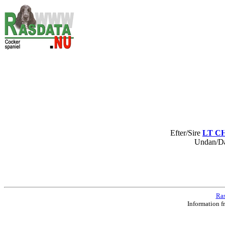
Efter/Sire
LT CH 
Undan/
Ras
Information f