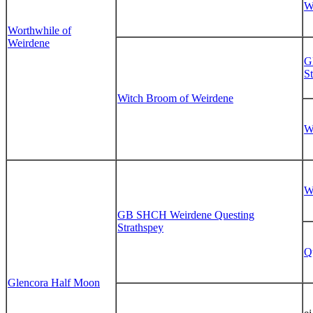
W
Worthwhile of
Weirdene
G
S
Witch Broom of Weirdene
W
W
GB SHCH Weirdene Questing
Strathspey
Q
Glencora Half Moon