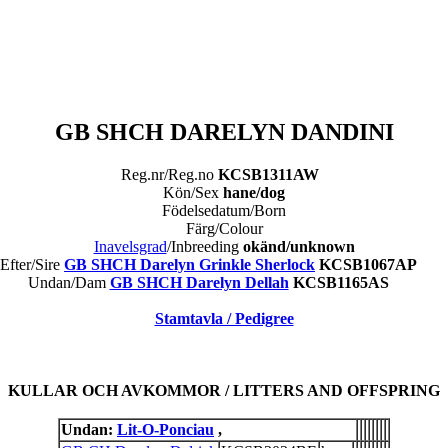
GB SHCH DARELYN DANDINI
Reg.nr/Reg.no
KCSB1311AW
Kön/Sex
hane/dog
Födelsedatum/Born
Färg/Colour
Inavelsgrad
/Inbreeding
okänd/unknown
Efter/Sire
GB SHCH Darelyn Grinkle Sherlock
KCSB1067AP
Undan/Dam
GB SHCH Darelyn Dellah
KCSB1165AS
Stamtavla / Pedigree
KULLAR OCH AVKOMMOR / LITTERS AND OFFSPRING
Undan:
Lit-O-Ponciau
,