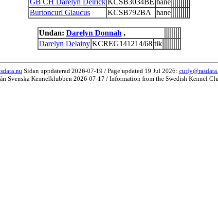
GB CH Darelyn Delrick
KCSB3034BE
hane
Burtoncurl Glaucus
KCSB792BA
hane
Undan:
Darelyn Donnah
,
Darelyn Delainy
KCREG141214/68
tik
sdata.nu
Sidan uppdaterad 2026-07-19 / Page updated 19 Jul 2026:
curly@rasdata
rån Svenska Kennelklubben 2026-07-17 / Information from the Swedish Kennel Cl