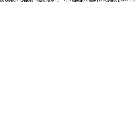
rån Svenska Kennelklubben 2026-07-17 / Information from the Swedish Kennel Cl