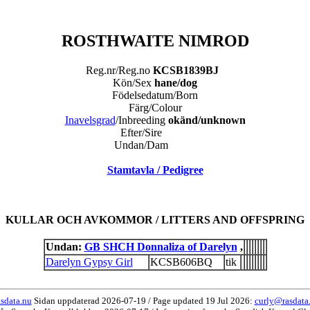
ROSTHWAITE NIMROD
Reg.nr/Reg.no
KCSB1839BJ
Kön/Sex
hane/dog
Födelsedatum/Born
Färg/Colour
Inavelsgrad
/Inbreeding
okänd/unknown
Efter/Sire
Undan/Dam
Stamtavla / Pedigree
KULLAR OCH AVKOMMOR / LITTERS AND OFFSPRING
Undan:
GB SHCH Donnaliza of Darelyn
,
Darelyn Gypsy Girl
KCSB606BQ
tik
sdata.nu
Sidan uppdaterad 2026-07-19 / Page updated 19 Jul 2026:
curly@rasdata