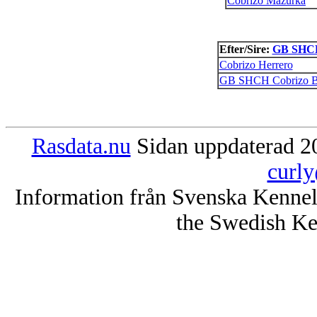
Cobrizo Mazurka
Efter/Sire:
GB SHCH
Cobrizo Herrero
GB SHCH Cobrizo B
Rasdata.nu
Sidan uppdaterad 20
curly
Information från Svenska Kenne
the Swedish Ke