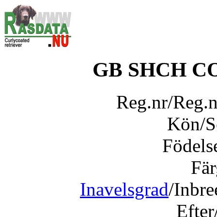
GB SHCH C
Reg.nr/Reg.
Kön/
Födels
Fär
Inavelsgrad
/Inbr
Efter