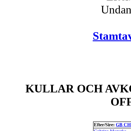
Unda
Stamtav
KULLAR OCH AVK
OF
Efter/Sire:
GB CH 