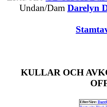
Undan/Dam
Darelyn 
Stamtav
KULLAR OCH AVK
OF
Efter/Sire:
Darel