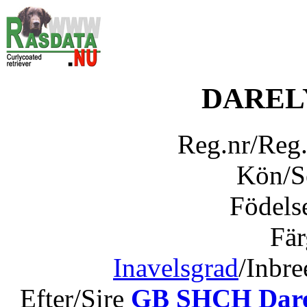
DAREL
Reg.nr/Reg
Kön/
Födels
Fär
Inavelsgrad
/Inbr
Efter/Sire
GB SHCH Dare