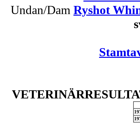
Undan/Dam
Ryshot Whi
Stamtav
VETERINÄRRESULTAT
19
19