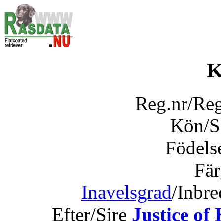
K
Reg.nr/Re
Kön/
Födels
Fär
Inavelsgrad
/Inbr
Efter/Sire
Justice of