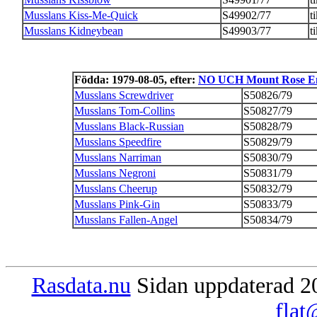
Musslans Kiss-Me-Quick
S49902/77
t
Musslans Kidneybean
S49903/77
t
Födda: 1979-08-05, efter:
NO UCH Mount Rose En
Musslans Screwdriver
S50826/79
Musslans Tom-Collins
S50827/79
Musslans Black-Russian
S50828/79
Musslans Speedfire
S50829/79
Musslans Narriman
S50830/79
Musslans Negroni
S50831/79
Musslans Cheerup
S50832/79
Musslans Pink-Gin
S50833/79
Musslans Fallen-Angel
S50834/79
Rasdata.nu
Sidan uppdaterad 20
flat