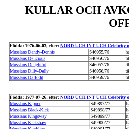
KULLAR OCH AVK
OF
Födda: 1976-06-03, efter:
NORD UCH INT UCH Celebrity of
Musslans Dandy-Dennis
S46955/76
h
Musslans Delicious
S46956/76
ti
Musslans Delightful
S46957/76
ti
Musslans Dilly-Dally
S46958/76
ti
Musslans Daffodil
S46959/76
ti
Födda: 1977-07-26, efter:
NORD UCH INT UCH Celebrity of
Musslans Kipper
S49897/77
h
Musslans Black-Kick
S49898/77
h
Musslans Kingsway
S49899/77
h
Musslans Kickshaw
S49900/77
h
Musslans Kissblow
S49901/77
t