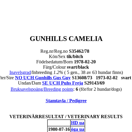
GUNHILLS CAMELIA
Reg.nr/Reg.no
S35462/78
Kön/Sex
tik/bitch
Födelsedatum/Born
1978-02-20
Färg/Colour
svart/black
Inavelsgrad
/Inbreeding
1.2%
( 5 gen., 38 av 63 hundar finns)
ter/Sire
NO UCH Gunhills Gus Guy
S13608/73 1973-02-02 sva
Undan/Dam
SE UCH Puhs Freja
S29143/69
Bruksavelspoäng/Breeding points
:
6
(för/for 2 hundar/dogs)
Stamtavla / Pedigree
VETERINÄRRESULTAT / VETERINARY RESULTS
HD ua
1980-07-16
öga ua