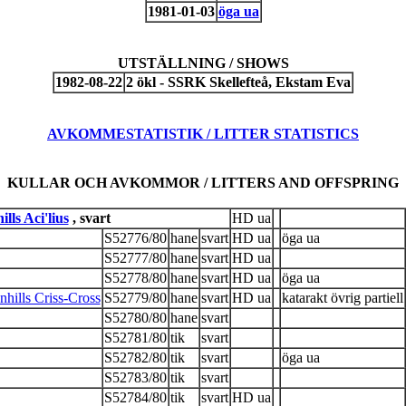
1981-01-03
öga ua
UTSTÄLLNING / SHOWS
1982-08-22
2 ökl - SSRK Skellefteå, Ekstam Eva
AVKOMMESTATISTIK / LITTER STATISTICS
KULLAR OCH AVKOMMOR / LITTERS AND OFFSPRING
lls Aci'lius
, svart
HD ua
S52776/80
hane
svart
HD ua
öga ua
S52777/80
hane
svart
HD ua
S52778/80
hane
svart
HD ua
öga ua
lls Criss-Cross
S52779/80
hane
svart
HD ua
katarakt övrig partiell
S52780/80
hane
svart
S52781/80
tik
svart
S52782/80
tik
svart
öga ua
S52783/80
tik
svart
S52784/80
tik
svart
HD ua