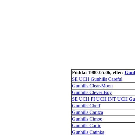
Födda: 1980-05-06, efter:
Gunhi
SE UCH Gunhills Careful
Gunhills Clear-Moon
Gunhills Clever-Boy
SE UCH FI UCH INT UCH Gunhi
Gunhills Cheff
Gunhills Caritza
Gunhills Cimoe
Gunhills Carrie
Gunhills Catinka