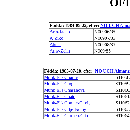
OF
Födda: 1984-05-22, efter:
NO UCH Alman
Arjo-Jacho
N00906/85
A-Ziko
N00907/85
Akela
N00908/85
Amy-Zelin
N909/85
Födda: 1985-07-28, efter:
NO UCH Almanza 
Munk-El's Charlie
S11058
Munk-El's Cing
S11059
Munk-El's Chasanova
S11060
Munk-El's Chato
S11061
Munk-El's Connie-Cindy
S11062
Munk-El's Cilje-Fanny
S11063
Munk-El's Carmen-Cita
S11064