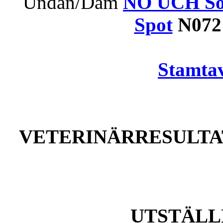
Undan/Dam
NO UCH Sol
Spot
N072
Stamtav
VETERINÄRRESULTAT
UTSTÄLL