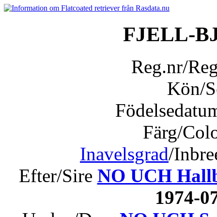
FJELL-B
Reg.nr/Re
Kön/
Födelsedatu
Färg/Col
Inavelsgrad
/Inbr
Efter/Sire
NO UCH Hallb
1974-0