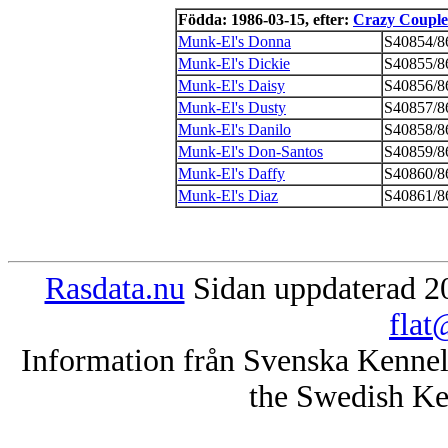
Födda: 1986-03-15, efter:
Crazy Couple
Munk-El's Donna
S40854/8
Munk-El's Dickie
S40855/8
Munk-El's Daisy
S40856/8
Munk-El's Dusty
S40857/8
Munk-El's Danilo
S40858/8
Munk-El's Don-Santos
S40859/8
Munk-El's Daffy
S40860/8
Munk-El's Diaz
S40861/8
Rasdata.nu
Sidan uppdaterad 20
flat
Information från Svenska Kenne
the Swedish Ke