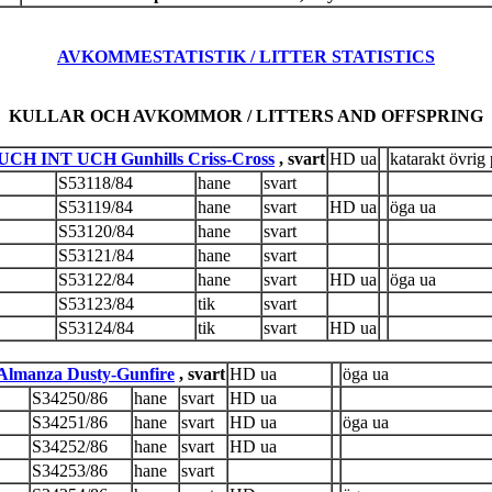
AVKOMMESTATISTIK / LITTER STATISTICS
KULLAR OCH AVKOMMOR / LITTERS AND OFFSPRING
UCH INT UCH Gunhills Criss-Cross
, svart
HD ua
katarakt övrig 
S53118/84
hane
svart
S53119/84
hane
svart
HD ua
öga ua
S53120/84
hane
svart
S53121/84
hane
svart
S53122/84
hane
svart
HD ua
öga ua
S53123/84
tik
svart
S53124/84
tik
svart
HD ua
lmanza Dusty-Gunfire
, svart
HD ua
öga ua
S34250/86
hane
svart
HD ua
S34251/86
hane
svart
HD ua
öga ua
S34252/86
hane
svart
HD ua
S34253/86
hane
svart