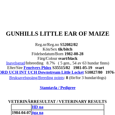
GUNHILLS LITTLE EAR OF MAIZE
Reg.nr/Reg.no
S52082/82
Kön/Sex
tik/bitch
Födelsedatum/Born
1982-08-28
Färg/Colour
svart/black
Inavelsgrad
/Inbreeding 8.7% ( 5 gen., 54 av 63 hundar finns)
Efter/Sire
Fenrivers Phlox
S35515/82 1981-05-19 svart
RD UCH INT UCH Downstream Little Locket
S10827/80 1976
Bruksavelspoäng/Breeding points
:
8
(för/for 3 hundar/dogs)
Stamtavla / Pedigree
VETERINÄRRESULTAT / VETERINARY RESULTS
HD ua
1984-04-07
öga ua