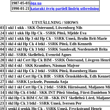
1987-05-03
öga ua
1990-01-21
katarakt övrig partiell lindrig utbredning
UTSTÄLLNING / SHOWS
-03
1 ukl 1 ukk - SKK Östersund, Löwenborg Nils
-24
1 ukl 1 ukk Hp Hp Ck - SSRK Piteå, Mjelde Eva
-20
1 ukl 1 ukk Hp 3 skl Hp Ck - SSRK Umeå, Brulin Brit-Marie
-26
1 ökl 4 skl Hp Ck 4 btkl - SSRK Piteå, Edh Kenneth
-04
1 ökl 2 skl Hp Ck 3 btkl - SSRK Sundsvall, Nordenstedt Brita
-29
1 ökl - SSRK Skellefteå, Evenröd Agnes
-20
1 ökl 1 skl Cert Hp Ck BIM - SSRK Östersund, Lövgren Henr
-26
1 ökl 4 skl - SKK Kramfors, Näsman Majvor
-03
1 ökl 2 skl Hp Ck 2 btkl - SSRK Piteå, Rosenberg Hans
-17
1 ökl 1 skl Cert Hp Ck BIR - SSRK Örnsköldsvik, Edh Kenne
-27
1 ökl - SSRK Lycksele, Puumala Anja
-05
1 ökl 1 skl Cert Hp Ck 2 btkl - SSRK Härnösand, Maljanen M
-14
1 ökl Hp Ck 4 btkl - SKK INT Piteå Söndag, Fürst-Danielson 
-17
1 ökl Hp Ck BIM CACIB - SKK INT Skellefteå Lörd, Maljan
-23
1 ökl Hp Ck 3 btkl - SSRK Umeå, Iversen Per
-19
1 senkl 4 senkk Hp Ck - SSRK Umeå, Fryckstrand Henric