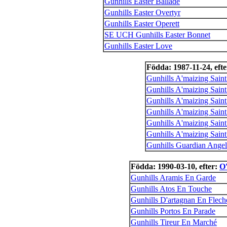
Gunhills Easter Ballade
Gunhills Easter Overtyr
Gunhills Easter Operett
SE UCH Gunhills Easter Bonnet
Gunhills Easter Love
Födda: 1987-11-24, eft
Gunhills A'maizing Sain
Gunhills A'maizing Sain
Gunhills A'maizing Saint
Gunhills A'maizing Saint
Gunhills A'maizing Saint
Gunhills A'maizing Saint
Gunhills Guardian Angel
Födda: 1990-03-10, efter:
O
Gunhills Aramis En Garde
Gunhills Atos En Touche
Gunhills D'artagnan En Flech
Gunhills Portos En Parade
Gunhills Tireur En Marché