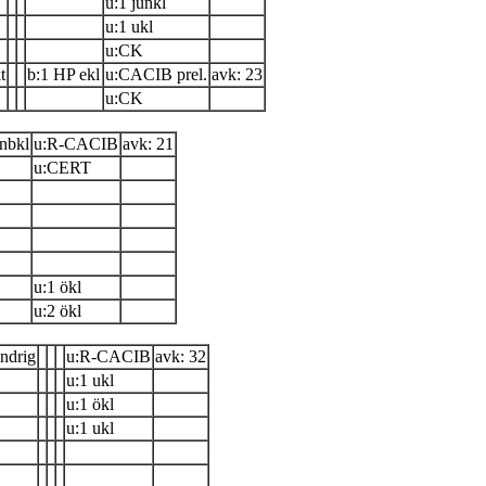
u:1 junkl
u:1 ukl
u:CK
t
b:1 HP ekl
u:CACIB prel.
avk: 23
u:CK
 nbkl
u:R-CACIB
avk: 21
u:CERT
u:1 ökl
u:2 ökl
indrig
u:R-CACIB
avk: 32
u:1 ukl
u:1 ökl
u:1 ukl