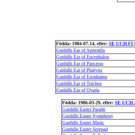
Födda: 1984-07-14, efter:
SE UCH FI 
Gunhills Ear of Appendix
Gunhills Ear of Encephalon
Gunhills Ear of Pancreas
Gunhills Ear of Pharynx
Gunhills Ear of Esophagus
Gunhills Ear of Trachea
Gunhills Ear of Ovaria
Födda: 1986-03-29, efter:
SE UCH A
Gunhills Easter Parade
Gunhills Easter Symphony
Gunhills Easter Music
Gunhills Easter Serenad