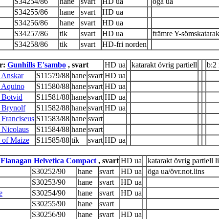
S34254/86
hane
svart
HD ua
öga ua
S34255/86
hane
svart
HD ua
S34256/86
hane
svart
HD ua
S34257/86
tik
svart
HD ua
främre Y-sömskatarak
S34258/86
tik
svart
HD-fri norden
er:
Gunhills E'sambo
, svart
HD ua
katarakt övrig partiell
b:2
t Anskar
S11579/88
hane
svart
HD ua
t Aquino
S11580/88
hane
svart
HD ua
 Botvid
S11581/88
hane
svart
HD ua
 Brynolf
S11582/88
hane
svart
HD ua
 Franciseus
S11583/88
hane
svart
 Nicolaus
S11584/88
hane
svart
 of Maize
S11585/88
tik
svart
HD ua
'Flanagan Helvetica Compact
, svart
HD ua
katarakt övrig partiell l
S30252/90
hane
svart
HD ua
öga ua/övr.not.lins
S30253/90
hane
svart
HD ua
e
S30254/90
hane
svart
HD ua
S30255/90
hane
svart
S30256/90
hane
svart
HD ua