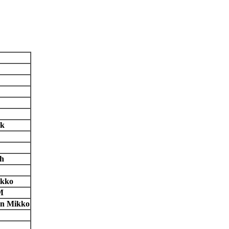
ik
th
ikko
M
en Mikko