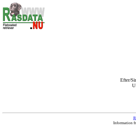
Efter/Si
U
R
Information f