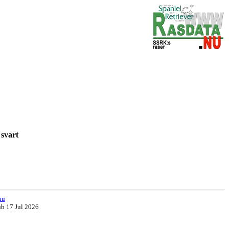
9 svart
rt
nu
ub 17 Jul 2026