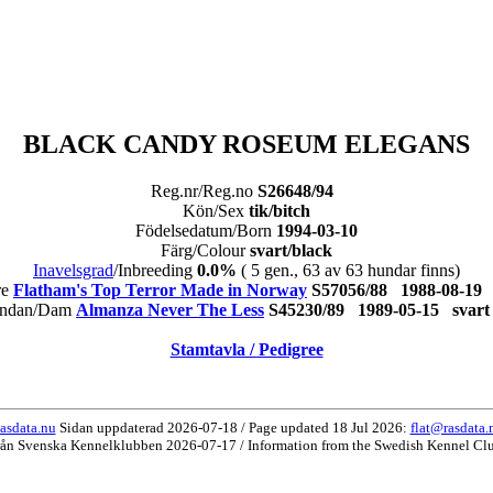
BLACK CANDY ROSEUM ELEGANS
Reg.nr/Reg.no
S26648/94
Kön/Sex
tik/bitch
Födelsedatum/Born
1994-03-10
Färg/Colour
svart/black
Inavelsgrad
/Inbreeding
0.0%
( 5 gen., 63 av 63 hundar finns)
re
Flatham's Top Terror Made in Norway
S57056/88 1988-08-1
ndan/Dam
Almanza Never The Less
S45230/89 1989-05-15 sva
Stamtavla / Pedigree
asdata.nu
Sidan uppdaterad 2026-07-18 / Page updated 18 Jul 2026:
flat@rasdata.
rån Svenska Kennelklubben 2026-07-17 / Information from the Swedish Kennel Cl