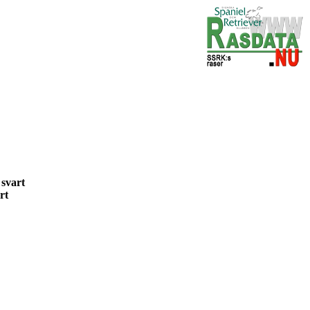
9 svart
vart