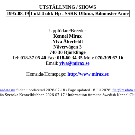
UTSTÄLLNING / SHOWS
1995-08-19
1 ukl 4 ukk Hp - SSRK Ultuna, Kilminster Anne
Uppfödare/Breeder
Kennel Mirax
Ylva Åkerfeldt
Nävervägen 3
740 30 Björklinge
Tel:
018-37 05 40
Fax:
018-60 34 35
Mob:
070-309 67 16
Email:
ylva@mirax.se
Hemsida/Homepage:
http://www.mirax.se
asdata.nu
Sidan uppdaterad 2026-07-18 / Page updated 18 Jul 2026:
flat@rasdata.
rån Svenska Kennelklubben 2026-07-17 / Information from the Swedish Kennel Cl