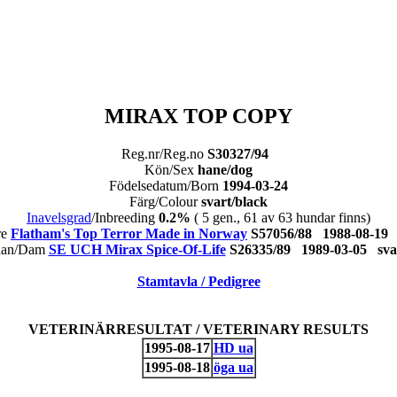
MIRAX TOP COPY
Reg.nr/Reg.no
S30327/94
Kön/Sex
hane/dog
Födelsedatum/Born
1994-03-24
Färg/Colour
svart/black
Inavelsgrad
/Inbreeding
0.2%
( 5 gen., 61 av 63 hundar finns)
re
Flatham's Top Terror Made in Norway
S57056/88 1988-08-1
an/Dam
SE UCH Mirax Spice-Of-Life
S26335/89 1989-03-05 s
Stamtavla / Pedigree
VETERINÄRRESULTAT / VETERINARY RESULTS
1995-08-17
HD ua
1995-08-18
öga ua