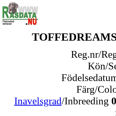
TOFFEDREAMS
Reg.nr/Re
Kön/S
Födelsedatu
Färg/Col
Inavelsgrad
/Inbreeding