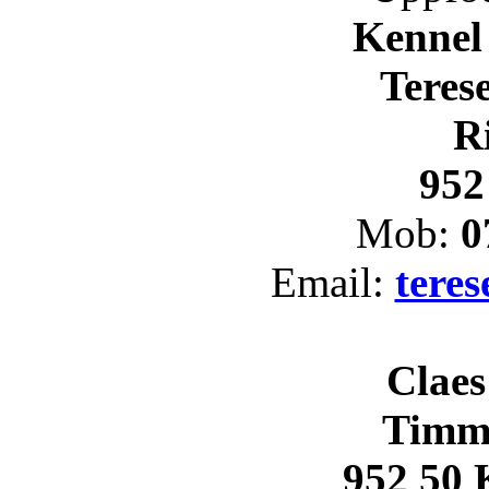
Kennel
Teres
R
952
Mob:
0
Email:
tere
Claes
Timm
952 50 