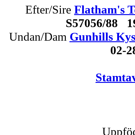
Efter/Sire
Flatham's 
S57056/88 
Undan/Dam
Gunhills Ky
02-
Stamtav
Uppföd