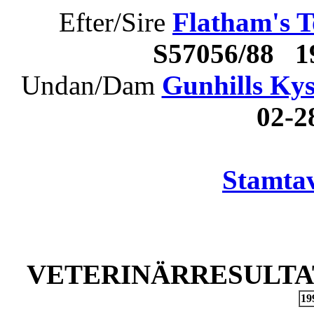
Efter/Sire
Flatham's 
S57056/88 
Undan/Dam
Gunhills Ky
02-
Stamtav
VETERINÄRRESULTAT
19