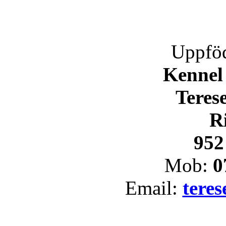
Uppföd
Kennel
Teres
R
952
Mob:
0
Email:
tere