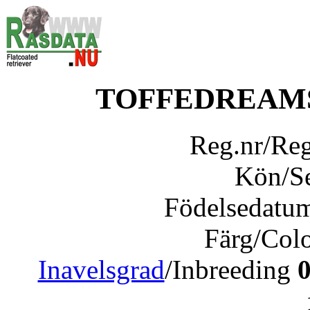
TOFFEDREAM
Reg.nr/Re
Kön/S
Födelsedatu
Färg/Col
Inavelsgrad
/Inbreeding