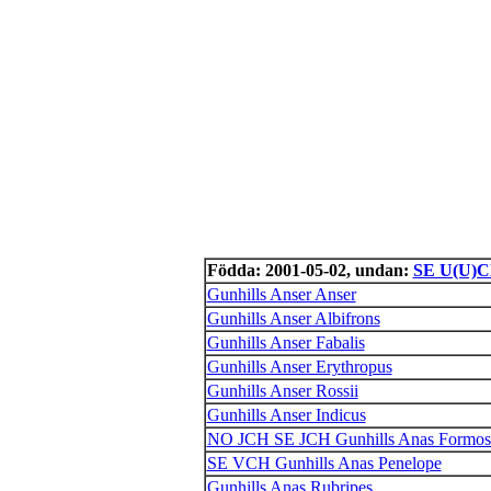
Födda: 2001-05-02, undan:
SE U(U)CH 
Gunhills Anser Anser
Gunhills Anser Albifrons
Gunhills Anser Fabalis
Gunhills Anser Erythropus
Gunhills Anser Rossii
Gunhills Anser Indicus
NO JCH SE JCH Gunhills Anas Formos
SE VCH Gunhills Anas Penelope
Gunhills Anas Rubripes