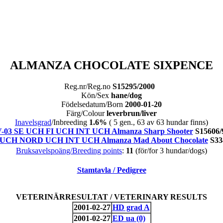
ALMANZA CHOCOLATE SIXPENCE
Reg.nr/Reg.no
S15295/2000
Kön/Sex
hane/dog
Födelsedatum/Born
2000-01-20
Färg/Colour
leverbrun/liver
Inavelsgrad
/Inbreeding
1.6%
( 5 gen., 63 av 63 hundar finns)
-03 SE UCH FI UCH INT UCH Almanza Sharp Shooter
S15606/
 UCH NORD UCH INT UCH Almanza Mad About Chocolate
S33
Bruksavelspoäng/Breeding points
:
11
(för/for 3 hundar/dogs)
Stamtavla / Pedigree
VETERINÄRRESULTAT / VETERINARY RESULTS
2001-02-27
HD grad A
2001-02-27
ED ua (0)