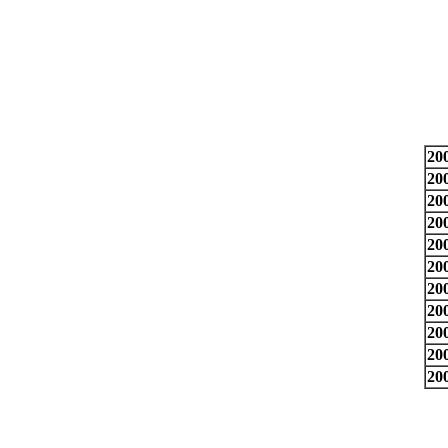
20
20
20
20
20
20
20
20
20
20
20