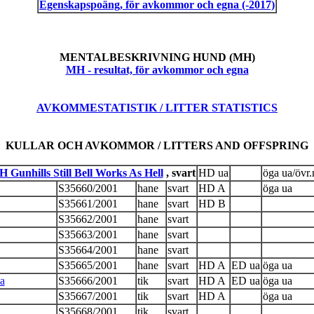
Egenskapspoäng, för avkommor och egna (-2017)
MENTALBESKRIVNING HUND (MH)
MH - resultat, för avkommor och egna
AVKOMMESTATISTIK / LITTER STATISTICS
KULLAR OCH AVKOMMOR / LITTERS AND OFFSPRING
Gunhills Still Bell Works As Hell
, svart
HD ua
öga ua/övr.n
S35660/2001
hane
svart
HD A
öga ua
S35661/2001
hane
svart
HD B
S35662/2001
hane
svart
S35663/2001
hane
svart
S35664/2001
hane
svart
S35665/2001
hane
svart
HD A
ED ua
öga ua
a
S35666/2001
tik
svart
HD A
ED ua
öga ua
S35667/2001
tik
svart
HD A
öga ua
S35668/2001
tik
svart