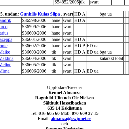
S54852/2005
tik
svart
15, undan:
Gunhills Kulas Silpa
, svart
HD A
öga ua
andrik
S36598/2006
hane
svart
HD A
arco
S36599/2006
hane
svart
arius
S36600/2006
hane
svart
azeppa
S36601/2006
hane
svart
HD A
onte
S36602/2006
hane
svart
HD B
ED ua
Maike
S36603/2006
tik
svart
HD A
ED ua
öga ua
Maldina
S36604/2006
tik
svart
katarakt total
Meline
S36605/2006
tik
svart
Mirna
S36606/2006
tik
svart
HD A
ED ua
Uppfödare/Breeder
Kennel Almanza
Ragnhild Ulin och Ole Nielsen
Sälthult Hasselbacken
635 14 Eskilstuna
Tel:
016-605 60
Mob:
070-609 37 15
Email:
almanza@swipnet.se
och
Susanne Karlström