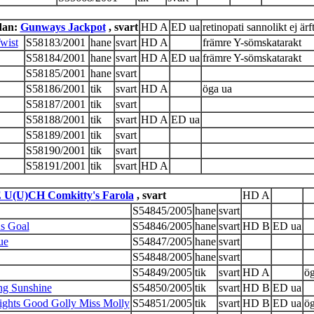
dan:
Gunways Jackpot
, svart
HD A
ED ua
retinopati sannolikt ej ärft
wist
S58183/2001
hane
svart
HD A
främre Y-sömskatarakt
S58184/2001
hane
svart
HD A
ED ua
främre Y-sömskatarakt
S58185/2001
hane
svart
S58186/2001
tik
svart
HD A
öga ua
S58187/2001
tik
svart
S58188/2001
tik
svart
HD A
ED ua
S58189/2001
tik
svart
S58190/2001
tik
svart
S58191/2001
tik
svart
HD A
 U(U)CH Comkitty's Farola
, svart
HD A
S54845/2005
hane
svart
s Goal
S54846/2005
hane
svart
HD B
ED ua
ue
S54847/2005
hane
svart
S54848/2005
hane
svart
S54849/2005
tik
svart
HD A
ög
ng Sunshine
S54850/2005
tik
svart
HD B
ED ua
ghts Good Golly Miss Molly
S54851/2005
tik
svart
HD B
ED ua
ög