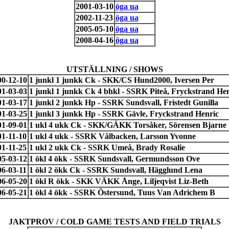
2001-03-10
öga ua
2002-11-23
öga ua
2005-05-10
öga ua
2008-04-16
öga ua
UTSTÄLLNING / SHOWS
00-12-10
1 junkl 1 junkk Ck - SKK/CS Hund2000, Iversen Per
01-03-03
1 junkl 1 junkk Ck 4 bhkl - SSRK Piteå, Fryckstrand He
01-03-17
1 junkl 2 junkk Hp - SSRK Sundsvall, Fristedt Gunilla
01-03-25
1 junkl 3 junkk Hp - SSRK Gävle, Fryckstrand Henric
01-09-01
1 ukl 4 ukk Ck - SKK/GÄKK Torsåker, Sörensen Bjarne
01-11-10
1 ukl 4 ukk - SSRK Vålbacken, Larsson Yvonne
01-11-25
1 ukl 2 ukk Ck - SSRK Umeå, Brady Rosalie
05-03-12
1 ökl 4 ökk - SSRK Sundsvall, Germundsson Ove
06-03-11
1 ökl 2 ökk Ck - SSRK Sundsvall, Hägglund Lena
06-05-20
1 ökl R ökk - SKK VÄKK Ånge, Liljeqvist Liz-Beth
06-05-21
1 ökl 4 ökk - SSRK Östersund, Tuus Van Adrichem B
JAKTPROV / COLD GAME TESTS AND FIELD TRIALS