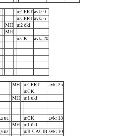
l
u:CERT
avk: 9
u:CERT
avk: 6
MH
u:2 ökl
MH
u:CK
avk: 20
MH
u:CERT
avk: 25
u:CK
MH
u:1 ukl
a ua
u:CK
avk: 18
MH
u:1 ökl
a ua
u:R-CACIB
avk: 10