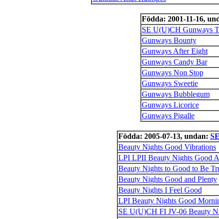
Födda: 2001-11-16, un
SE U(U)CH Gunways T
Gunways Bounty
Gunways After Eight
Gunways Candy Bar
Gunways Non Stop
Gunways Sweetie
Gunways Bubblegum
Gunways Licorice
Gunways Pigalle
Födda: 2005-07-13, undan:
SE
Beauty Nights Good Vibrations
LPI LPII Beauty Nights Good A
Beauty Nights to Good to Be Tr
Beauty Nights Good and Plenty
Beauty Nights I Feel Good
LPI Beauty Nights Good Morni
SE U(U)CH FI JV-06 Beauty Ni