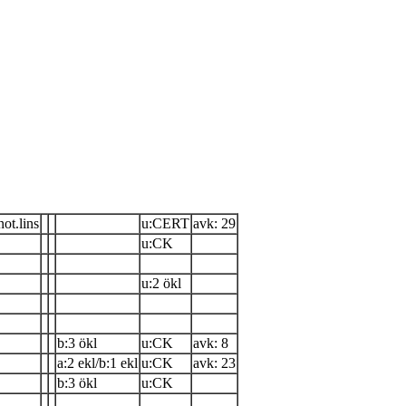
ot.lins
u:CERT
avk: 29
u:CK
u:2 ökl
b:3 ökl
u:CK
avk: 8
a:2 ekl/b:1 ekl
u:CK
avk: 23
b:3 ökl
u:CK