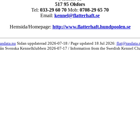
517 95 Olsfors
Tel:
033-29 60 70
Mob:
0708-29 65 70
Email:
kennel@flatterhaft.se
Hemsida/Homepage:
http://www.flatterhaft.hundpoolen.se
asdata.nu
Sidan uppdaterad 2026-07-18 / Page updated 18 Jul 2026:
flat@rasdata.
rån Svenska Kennelklubben 2026-07-17 / Information from the Swedish Kennel Cl