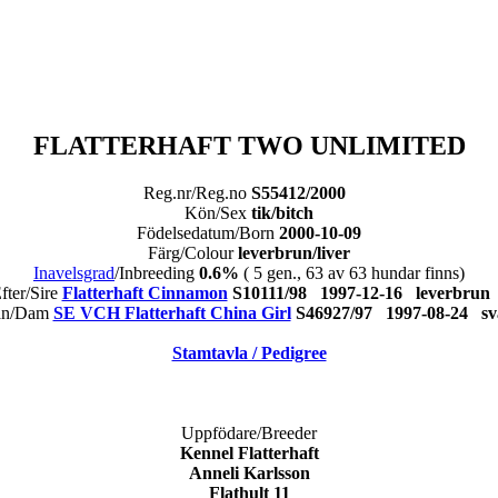
FLATTERHAFT TWO UNLIMITED
Reg.nr/Reg.no
S55412/2000
Kön/Sex
tik/bitch
Födelsedatum/Born
2000-10-09
Färg/Colour
leverbrun/liver
Inavelsgrad
/Inbreeding
0.6%
( 5 gen., 63 av 63 hundar finns)
fter/Sire
Flatterhaft Cinnamon
S10111/98 1997-12-16 leverbr
an/Dam
SE VCH Flatterhaft China Girl
S46927/97 1997-08-24 
Stamtavla / Pedigree
Uppfödare/Breeder
Kennel Flatterhaft
Anneli Karlsson
Flathult 11