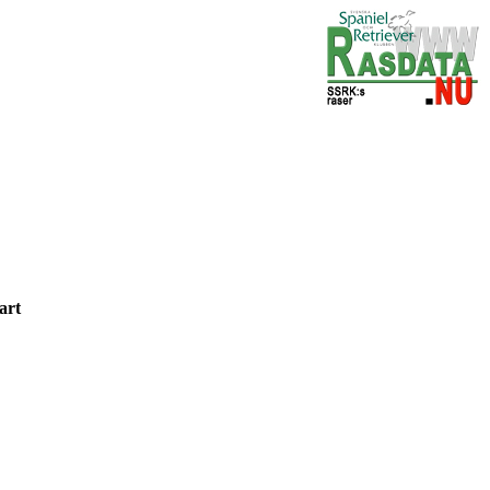
un
svart