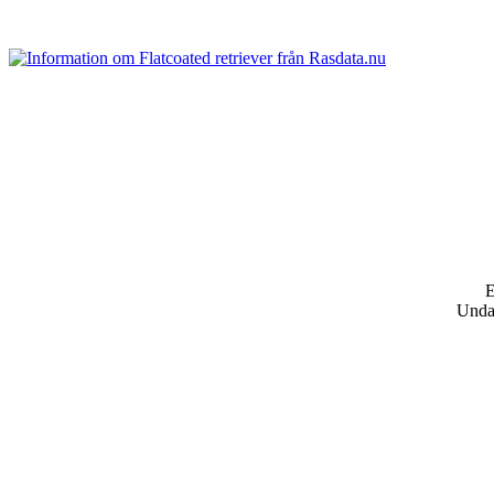
E
Und