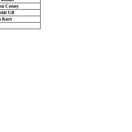
son Conny
ldt Ulf
n Kurt
n