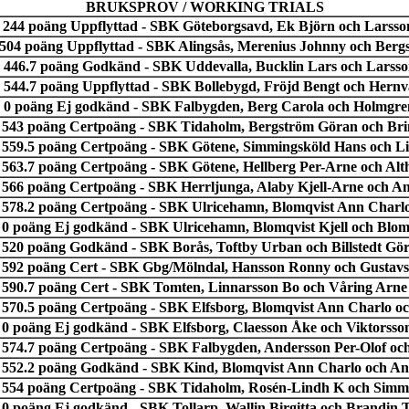
BRUKSPROV / WORKING TRIALS
r 244 poäng Uppflyttad - SBK Göteborgsavd, Ek Björn och Larsso
r 504 poäng Uppflyttad - SBK Alingsås, Merenius Johnny och Berg
r 446.7 poäng Godkänd - SBK Uddevalla, Bucklin Lars och Larss
 544.7 poäng Uppflyttad - SBK Bollebygd, Fröjd Bengt och Hernva
r 0 poäng Ej godkänd - SBK Falbygden, Berg Carola och Holmgre
r 543 poäng Certpoäng - SBK Tidaholm, Bergström Göran och Bri
r 559.5 poäng Certpoäng - SBK Götene, Simmingsköld Hans och L
r 563.7 poäng Certpoäng - SBK Götene, Hellberg Per-Arne och Alt
r 566 poäng Certpoäng - SBK Herrljunga, Alaby Kjell-Arne och 
r 578.2 poäng Certpoäng - SBK Ulricehamn, Blomqvist Ann Charl
r 0 poäng Ej godkänd - SBK Ulricehamn, Blomqvist Kjell och Blo
r 520 poäng Godkänd - SBK Borås, Toftby Urban och Billstedt Gö
r 592 poäng Cert - SBK Gbg/Mölndal, Hansson Ronny och Gustavs
r 590.7 poäng Cert - SBK Tomten, Linnarsson Bo och Våring Arne
r 570.5 poäng Certpoäng - SBK Elfsborg, Blomqvist Ann Charlo oc
r 0 poäng Ej godkänd - SBK Elfsborg, Claesson Åke och Viktorsso
r 574.7 poäng Certpoäng - SBK Falbygden, Andersson Per-Olof o
r 552.2 poäng Godkänd - SBK Kind, Blomqvist Ann Charlo och An
r 554 poäng Certpoäng - SBK Tidaholm, Rosén-Lindh K och Simm
r 0 poäng Ej godkänd - SBK Tollarp, Wallin Birgitta och Brandin