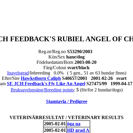
PCH FEEDBACK'S RUBIEL ANGEL OF C
Reg.nr/Reg.no
S53290/2003
Kön/Sex
hane/dog
Födelsedatum/Born
2003-08-20
Färg/Colour
svart/black
Inavelsgrad
/Inbreeding 0.0% ( 5 gen., 51 av 63 hundar finns)
Efter/Sire
Hawksthorn Caliph
S40657/2001 2001-02-26 svart
Dam
SE JCH Feedback's Fly Like An Angel
S27475/99 1999-04-1
Bruksavelspoäng/Breeding points
:
5
(för/for 2 hundar/dogs)
Stamtavla / Pedigree
VETERINÄRRESULTAT / VETERINARY RESULTS
2005-02-01
öga ua
2005-02-01
HD grad A