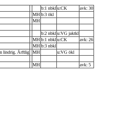
b:1 nbkl
u:CK
avk: 30
MH
b:3 ökl
MH
b:2 nbkl
u:VG jaktkl
MH
b:1 nbkl
u:CK
avk: 26
MH
b:3 nbkl
 lindrig. Ärftlig
MH
u:VG ökl
MH
avk: 5