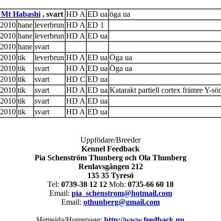
 Mt Habashi
, svart
HD A
ED ua
öga ua
2010
hane
leverbrun
HD A
ED 1
2010
hane
leverbrun
HD A
ED ua
2010
hane
svart
2010
tik
leverbrun
HD A
ED ua
Öga ua
2010
tik
svart
HD A
ED ua
Öga ua
2010
tik
svart
HD C
ED ua
2010
tik
svart
HD A
ED ua
Katarakt partiell cortex främre Y-söm
2010
tik
svart
HD A
ED ua
2010
tik
svart
HD A
ED ua
Uppfödare/Breeder
Kennel Feedback
Pia Schenström Thunberg och Ola Thunberg
Renlavsgången 212
135 35 Tyresö
Tel:
0739-38 12 12
Mob:
0735-66 60 18
Email:
pia_schenstrom@hotmail.com
Email:
othunberg@gmail.com
Hemsida/Homepage:
http://www.feedback.nu