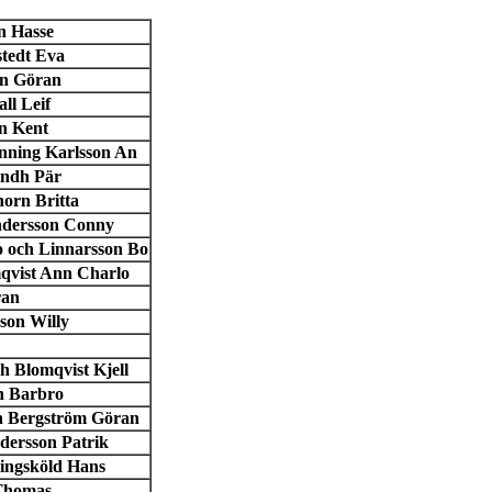
n Hasse
stedt Eva
on Göran
ll Leif
n Kent
nning Karlsson An
indh Pär
horn Britta
Andersson Conny
o och Linnarsson Bo
mqvist Ann Charlo
ran
son Willy
h Blomqvist Kjell
n Barbro
ch Bergström Göran
dersson Patrik
ingsköld Hans
 Thomas