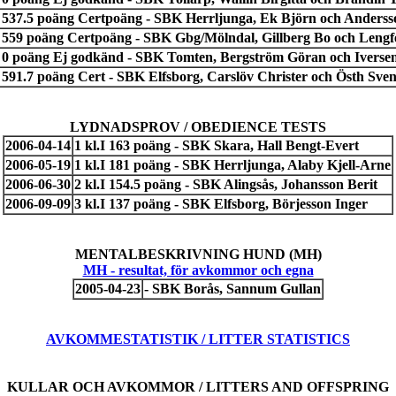
r 537.5 poäng Certpoäng - SBK Herrljunga, Ek Björn och Anders
r 559 poäng Certpoäng - SBK Gbg/Mölndal, Gillberg Bo och Lengfe
r 0 poäng Ej godkänd - SBK Tomten, Bergström Göran och Iverse
 591.7 poäng Cert - SBK Elfsborg, Carslöv Christer och Östh Sve
LYDNADSPROV / OBEDIENCE TESTS
2006-04-14
1 kl.I 163 poäng - SBK Skara, Hall Bengt-Evert
2006-05-19
1 kl.I 181 poäng - SBK Herrljunga, Alaby Kjell-Arne
2006-06-30
2 kl.I 154.5 poäng - SBK Alingsås, Johansson Berit
2006-09-09
3 kl.I 137 poäng - SBK Elfsborg, Börjesson Inger
MENTALBESKRIVNING HUND (MH)
MH - resultat, för avkommor och egna
2005-04-23
- SBK Borås, Sannum Gullan
AVKOMMESTATISTIK / LITTER STATISTICS
KULLAR OCH AVKOMMOR / LITTERS AND OFFSPRING