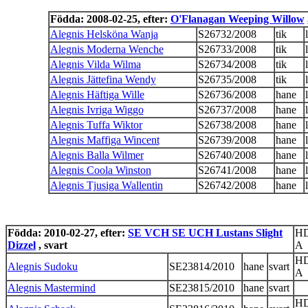
Födda: 2008-02-25, efter:
O'Flanagan Weeping Willow
Alegnis Helsköna Wanja
S26732/2008
tik
Alegnis Moderna Wenche
S26733/2008
tik
Alegnis Vilda Wilma
S26734/2008
tik
Alegnis Jättefina Wendy
S26735/2008
tik
Alegnis Häftiga Wille
S26736/2008
hane
Alegnis Ivriga Wiggo
S26737/2008
hane
Alegnis Tuffa Wiktor
S26738/2008
hane
Alegnis Maffiga Wincent
S26739/2008
hane
Alegnis Balla Wilmer
S26740/2008
hane
Alegnis Coola Winston
S26741/2008
hane
Alegnis Tjusiga Wallentin
S26742/2008
hane
Födda: 2010-02-27, efter:
SE VCH SE UCH Lustans Slight
H
Dizzel
, svart
A
H
Alegnis Sudoku
SE23814/2010
hane
svart
A
Alegnis Mastermind
SE23815/2010
hane
svart
H