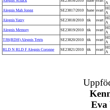
Alegnis Schack
SE23816/2010
hane
svart
A
H
Alegnis Mah Jongg
SE23817/2010
hane
svart
A
H
Alegnis Yatzy
SE23818/2010
tik
svart
A
H
Alegnis Memory
SE23819/2010
tik
svart
A
H
TJH(RDH) Alegnis Tetris
SE23820/2010
tik
svart
A
H
RLD N RLD F Alegnis Coronne
SE23821/2010
tik
svart
A
Uppföd
Kenn
Eva