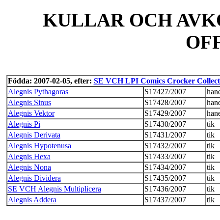
KULLAR OCH AVK
OF
Födda: 2007-02-05, efter:
SE VCH LPI Comics Crocker Collect
Alegnis Pythagoras
S17427/2007
han
Alegnis Sinus
S17428/2007
han
Alegnis Vektor
S17429/2007
han
Alegnis Pi
S17430/2007
tik
Alegnis Derivata
S17431/2007
tik
Alegnis Hypotenusa
S17432/2007
tik
Alegnis Hexa
S17433/2007
tik
Alegnis Nona
S17434/2007
tik
Alegnis Dividera
S17435/2007
tik
SE VCH Alegnis Multiplicera
S17436/2007
tik
Alegnis Addera
S17437/2007
tik