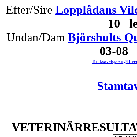
Efter/Sire
Lopplådans Vil
10 l
Undan/Dam
Björshults Q
03-08
Bruksavelspoäng/Breed
Stamtav
VETERINÄRRESULTAT