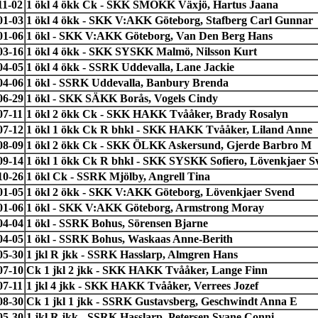
11-02
1 ökl 4 ökk Ck - SKK SMÖKK Växjö, Hartus Jaana
01-03
1 ökl 4 ökk - SKK V:AKK Göteborg, Stafberg Carl Gunnar
01-06
1 ökl - SKK V:AKK Göteborg, Van Den Berg Hans
03-16
1 ökl 4 ökk - SKK SYSKK Malmö, Nilsson Kurt
04-05
1 ökl 4 ökk - SSRK Uddevalla, Lane Jackie
04-06
1 ökl - SSRK Uddevalla, Banbury Brenda
06-29
1 ökl - SKK SÄKK Borås, Vogels Cindy
07-11
1 ökl 2 ökk Ck - SKK HAKK Tvååker, Brady Rosalyn
07-12
1 ökl 1 ökk Ck R bhkl - SKK HAKK Tvååker, Liland Anne
08-09
1 ökl 2 ökk Ck - SKK ÖLKK Askersund, Gjerde Barbro M
09-14
1 ökl 1 ökk Ck R bhkl - SKK SYSKK Sofiero, Lövenkjaer S
10-26
1 ökl Ck - SSRK Mjölby, Angrell Tina
01-05
1 ökl 2 ökk - SKK V:AKK Göteborg, Lövenkjaer Svend
01-06
1 ökl - SKK V:AKK Göteborg, Armstrong Moray
04-04
1 ökl - SSRK Bohus, Sörensen Bjarne
04-05
1 ökl - SSRK Bohus, Waskaas Anne-Berith
05-30
1 jkl R jkk - SSRK Hasslarp, Almgren Hans
07-10
Ck 1 jkl 2 jkk - SKK HAKK Tvååker, Lange Finn
07-11
1 jkl 4 jkk - SKK HAKK Tvååker, Verrees Jozef
08-30
Ck 1 jkl 1 jkk - SSRK Gustavsberg, Geschwindt Anna E
05-30
1 jkl R jkk - SSRK Hasslarp, Petersen Svane Conni