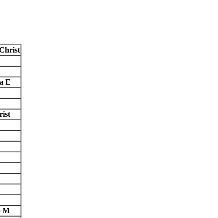
Christ
a E
ist
o M