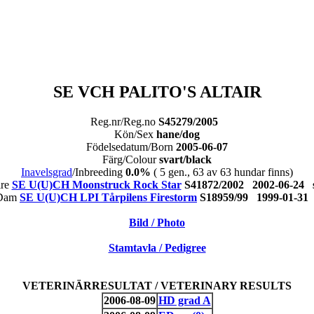
SE VCH PALITO'S ALTAIR
Reg.nr/Reg.no
S45279/2005
Kön/Sex
hane/dog
Födelsedatum/Born
2005-06-07
Färg/Colour
svart/black
Inavelsgrad
/Inbreeding
0.0%
( 5 gen., 63 av 63 hundar finns)
ire
SE U(U)CH Moonstruck Rock Star
S41872/2002 2002-06-24
/Dam
SE U(U)CH LPI Tårpilens Firestorm
S18959/99 1999-01-3
Bild / Photo
Stamtavla / Pedigree
VETERINÄRRESULTAT / VETERINARY RESULTS
2006-08-09
HD grad A