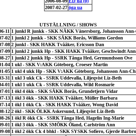
2006-08-09
ED ua (0)
2007-02-27
öga ua
UTSTÄLLNING / SHOWS
06-11
1 junkl R junkk - SKK NÄKK Vänersborg, Johansson Ann-
07-02
1 junkl 2 junkk - SKK SÄKK Borås, Williams Gordon
07-08
2 junkl - SKK HAKK Tvååker, Ericsson Dan
07-09
1 junkl 2 junkk Hp - SKK HAKK Tvååker, Geschwindt Ann
08-27
1 junkl 2 junkk Hp - SSRK Tånga Hed, Germundsson Ove
01-04
1 ukl - SKK V:AKK Göteborg, Croeser Martin
01-05
1 ukl 4 ukk Hp - SKK V:AKK Göteborg, Johansson Ann-Chr
03-31
1 ukl 3 ukk Ck - SSRK Uddevalla, Liljeqvist Liz-Beth
04-01
1 ukl 1 ukk Ck - SSRK Uddevalla, Wild Rosmarie
07-01
1 ökl 4 ökk - SKK SÄKK Borås, Grundetjern Vidar
07-13
1 ökl 3 ökk - SKK HAKK Tvååker, Müller Barbara
07-14
1 ökl 1 ökk Ck - SKK HAKK Tvååker, Wong David
08-12
2 ökl - SKK ÖLKK Askersund, Liljeqvist Liz-Beth
08-26
1 ökl R ökk Ck - SSRK Tånga Hed, Hagelin Ing-Marie
09-01
1 ökl 3 ökk - SKK SMÖKK Öland, Carlström Ann
09-08
1 ökl 2 ökk Ck 4 bhkl - SKK SYSKK Sofiero, Gjerde Barbr