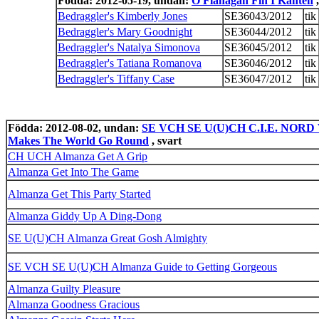
Födda: 2012-05-19, undan:
O'Flanagan Fin I Kanten
,
Bedraggler's Kimberly Jones
SE36043/2012
tik
Bedraggler's Mary Goodnight
SE36044/2012
tik
Bedraggler's Natalya Simonova
SE36045/2012
tik
Bedraggler's Tatiana Romanova
SE36046/2012
tik
Bedraggler's Tiffany Case
SE36047/2012
tik
Födda: 2012-08-02, undan:
SE VCH SE U(U)CH C.I.E. NORD 
Makes The World Go Round
, svart
CH UCH Almanza Get A Grip
Almanza Get Into The Game
Almanza Get This Party Started
Almanza Giddy Up A Ding-Dong
SE U(U)CH Almanza Great Gosh Almighty
SE VCH SE U(U)CH Almanza Guide to Getting Gorgeous
Almanza Guilty Pleasure
Almanza Goodness Gracious