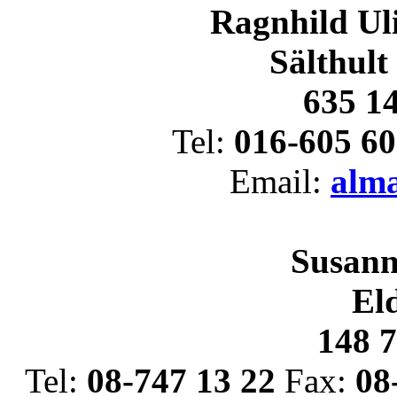
Ragnhild Uli
Sälthult
635 14
Tel:
016-605 60
Email:
alm
Susann
Eld
148 
Tel:
08-747 13 22
Fax:
08