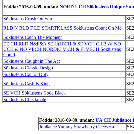
Födda: 2016-03-09, undan:
NORD UCH Söklustens Unique Sun
Söklustens Crush On You
SE2
RLD N RLD F LD STARTKLASS Söklustens Count On Me
SE2
Söklustens Catch The Moment
SE2
EE CH RLD N&F&A SE U(U)CH & SE VCH C.I.B.-V NO
UCH & NO VECH NORDIC V CH & FI VECH Söklustens
SE2
Could
Söklustens Caught in The Act
SE2
Söklustens Classic Design
SE2
Söklustens Call of Duty
SE2
Söklustens Cash Is King
SE2
SE VCH Söklustens Code Black
SE2
Söklustens Checkmate
SE2
Födda: 2016-09-09, undan:
UA CH Jubilance E
Jubilance Yummy Strawberry Cheeseca
SE4