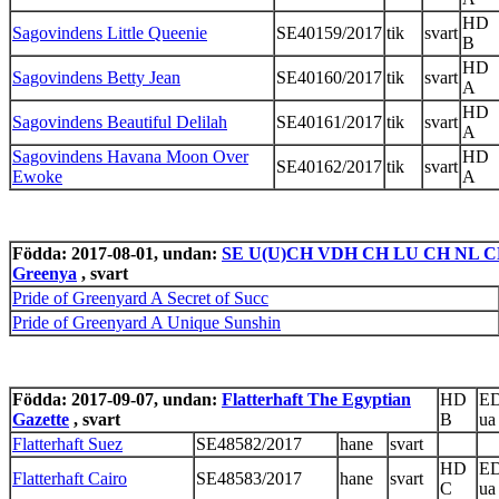
HD
Sagovindens Little Queenie
SE40159/2017
tik
svart
B
HD
Sagovindens Betty Jean
SE40160/2017
tik
svart
A
HD
Sagovindens Beautiful Delilah
SE40161/2017
tik
svart
A
Sagovindens Havana Moon Over
HD
SE40162/2017
tik
svart
Ewoke
A
Födda: 2017-08-01, undan:
SE U(U)CH VDH CH LU CH NL CH C.I
Greenya
, svart
Pride of Greenyard A Secret of Succ
Pride of Greenyard A Unique Sunshin
Födda: 2017-09-07, undan:
Flatterhaft The Egyptian
HD
E
Gazette
, svart
B
ua
Flatterhaft Suez
SE48582/2017
hane
svart
HD
E
Flatterhaft Cairo
SE48583/2017
hane
svart
C
ua