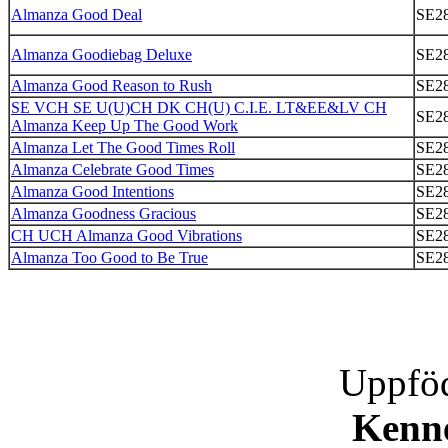
Almanza Good Deal
SE28
Almanza Goodiebag Deluxe
SE28
Almanza Good Reason to Rush
SE28
SE VCH SE U(U)CH DK CH(U) C.I.E. LT&EE&LV CH
SE28
Almanza Keep Up The Good Work
Almanza Let The Good Times Roll
SE28
Almanza Celebrate Good Times
SE28
Almanza Good Intentions
SE28
Almanza Goodness Gracious
SE28
CH UCH Almanza Good Vibrations
SE28
Almanza Too Good to Be True
SE28
Uppföd
Kenn