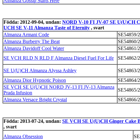
Almanza Gossip Starts Here
Födda: 2012-09-04, undan:
NORD V-10 FI JV-07 SE U(U)CH C
UCH SE V-11 Almanza Taste of Eternity
, svart
Almanza Armani Code
SE54859/
Almanza Burberry The Beat
SE54860/
Almanza Davidoff Cool Water
SE54861/
SE VCH RLD N RLD F Almanza Diesel Fuel For Life
SE54862/
SE U(U)CH Almanza Alyssa Ashley
SE54863/
Almanza Dior Hypnotic Poison
SE54864/
SE VCH SE U(U)CH NORD JV-13 FI JV-13 Almanza
SE54865/
Prada Infusion
Almanza Versace Bright Crystal
SE54866/
Födda: 2013-07-24, undan:
SE VCH SE U(U)CH Ginger Cake B
, svart
Almanza Obsession
SE