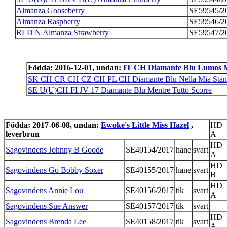
Almanza Gooseberry
SE59545/2
Almanza Raspberry
SE59546/2
RLD N Almanza Strawberry
SE59547/2
Födda: 2016-12-01, undan:
IT CH Diamante Blu Lumos 
SK CH CR CH CZ CH PL CH Diamante Blu Nella Mia Stan
SE U(U)CH FI JV-17 Diamante Blu Mentre Tutto Scorre
Födda: 2017-06-08, undan:
Ewoke's Little Miss Hazel
,
HD
leverbrun
A
HD
Sagovindens Johnny B Goode
SE40154/2017
hane
svart
A
HD
Sagovindens Go Bobby Soxer
SE40155/2017
hane
svart
B
HD
Sagovindens Annie Lou
SE40156/2017
tik
svart
A
Sagovindens Sue Answer
SE40157/2017
tik
svart
HD
Sagovindens Brenda Lee
SE40158/2017
tik
svart
A