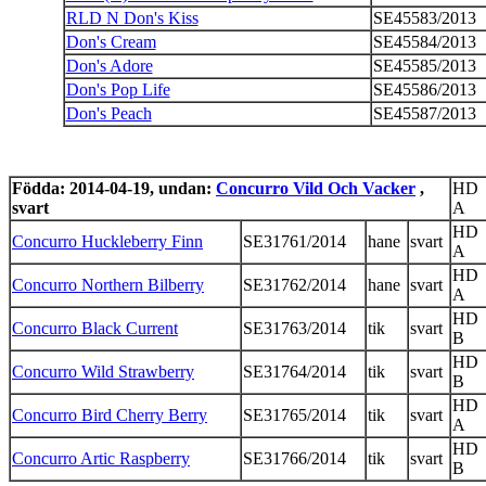
RLD N Don's Kiss
SE45583/2013
Don's Cream
SE45584/2013
Don's Adore
SE45585/2013
Don's Pop Life
SE45586/2013
Don's Peach
SE45587/2013
Födda: 2014-04-19, undan:
Concurro Vild Och Vacker
,
HD
svart
A
HD
Concurro Huckleberry Finn
SE31761/2014
hane
svart
A
HD
Concurro Northern Bilberry
SE31762/2014
hane
svart
A
HD
Concurro Black Current
SE31763/2014
tik
svart
B
HD
Concurro Wild Strawberry
SE31764/2014
tik
svart
B
HD
Concurro Bird Cherry Berry
SE31765/2014
tik
svart
A
HD
Concurro Artic Raspberry
SE31766/2014
tik
svart
B