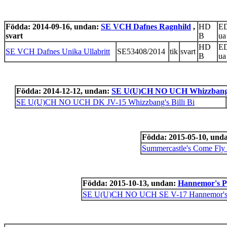
Födda: 2014-09-16, undan:
SE VCH Dafnes Ragnhild
,
HD
E
svart
B
ua
HD
E
SE VCH Dafnes Unika Ullabritt
SE53408/2014
tik
svart
B
ua
Födda: 2014-12-12, undan:
SE U(U)CH NO UCH Whizzbang'
SE U(U)CH NO UCH DK JV-15 Whizzbang's Billi Bi
Födda: 2015-05-10, und
Summercastle's Come Fly
Födda: 2015-10-13, undan:
Hannemor's P
SE U(U)CH NO UCH SE V-17 Hannemor's 