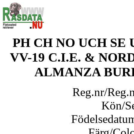
PH CH NO UCH SE 
VV-19 C.I.E. & NO
ALMANZA BUR
Reg.nr/Reg.
Kön/S
Födelsedatu
Färg/Col