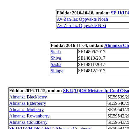
Födda: 2016-10-18, undan:
SE U(U)
Av-Zan-Iaz Oppvakte Noah
Av-Zan-Iaz Oppvakte Nixi
Födda: 2016-11-04, undan:
Almanza Chi
Stella
SE14809/2017
Shiva
SE14810/2017
Sasha
SE14811/2017
Shinga
SE14812/2017
Födda: 2016-11-15, undan:
SE U(U)CH Meister Jp Cool Otso
Almanza Blackberry
SE59539/2
Almanza Elderberry
SE59540/2
Almanza Mulberry
SE59541/2
Almanza Rowanberry
SE59542/2
Almanza Cloudberry
SE59543/2
SE U(U)CH DK CH(U) Almanza Cranberry
SE59544/2