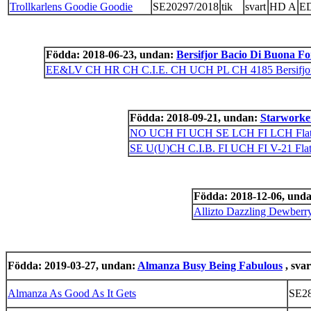
Trollkarlens Goodie Goodie
SE20297/2018
tik
svart
HD A
ED
Födda: 2018-06-23, undan:
Bersifjor Bacio Di Buona F
EE&LV CH HR CH C.I.E. CH UCH PL CH 4185 Bersifjor
Födda: 2018-09-21, undan:
Starworker
NO UCH FI UCH SE LCH FI LCH Flat P
SE U(U)CH C.I.B. FI UCH FI V-21 Flat
Födda: 2018-12-06, und
Allizto Dazzling Dewberr
Födda: 2019-03-27, undan:
Almanza Busy Being Fabulous
, svar
Almanza As Good As It Gets
SE28