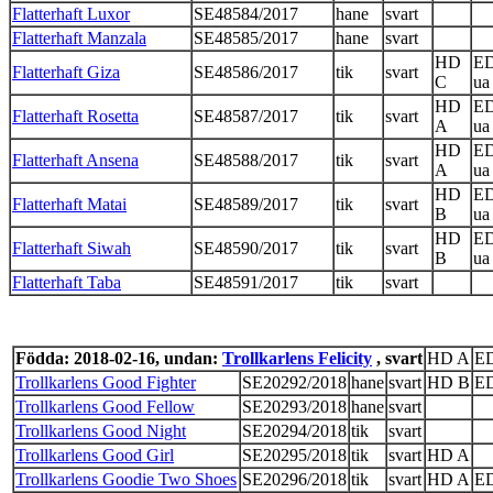
Flatterhaft Luxor
SE48584/2017
hane
svart
Flatterhaft Manzala
SE48585/2017
hane
svart
HD
E
Flatterhaft Giza
SE48586/2017
tik
svart
C
ua
HD
E
Flatterhaft Rosetta
SE48587/2017
tik
svart
A
ua
HD
E
Flatterhaft Ansena
SE48588/2017
tik
svart
A
ua
HD
E
Flatterhaft Matai
SE48589/2017
tik
svart
B
ua
HD
E
Flatterhaft Siwah
SE48590/2017
tik
svart
B
ua
Flatterhaft Taba
SE48591/2017
tik
svart
Födda: 2018-02-16, undan:
Trollkarlens Felicity
, svart
HD A
ED
Trollkarlens Good Fighter
SE20292/2018
hane
svart
HD B
ED
Trollkarlens Good Fellow
SE20293/2018
hane
svart
Trollkarlens Good Night
SE20294/2018
tik
svart
Trollkarlens Good Girl
SE20295/2018
tik
svart
HD A
Trollkarlens Goodie Two Shoes
SE20296/2018
tik
svart
HD A
ED