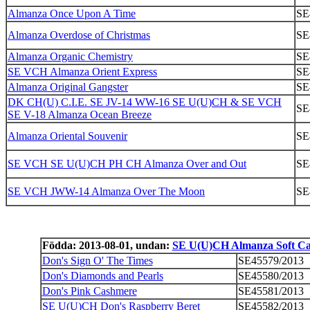
Almanza Once Upon A Time
SE
Almanza Overdose of Christmas
SE
Almanza Organic Chemistry
SE
SE VCH Almanza Orient Express
SE
Almanza Original Gangster
SE
DK CH(U) C.I.E. SE JV-14 WW-16 SE U(U)CH & SE VCH
SE
SE V-18 Almanza Ocean Breeze
Almanza Oriental Souvenir
SE
SE VCH SE U(U)CH PH CH Almanza Over and Out
SE
SE VCH JWW-14 Almanza Over The Moon
SE
Födda: 2013-08-01, undan:
SE U(U)CH Almanza Soft C
Don's Sign O' The Times
SE45579/2013
Don's Diamonds and Pearls
SE45580/2013
Don's Pink Cashmere
SE45581/2013
SE U(U)CH Don's Raspberry Beret
SE45582/2013