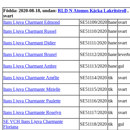
Födda: 2020-08-18, undan:
RLD N Atomos Käcka Lakritstroll
,
svart
Itans Ljuva Charmant Edmond
SE51109/2020
hane
svart
Itans Ljuva Charmant Russel
SE51110/2020
hane
svart
Itans Ljuva Charmant Didier
SE51111/2020
hane
svart
Itans Ljuva Charmant Brunel
SE51112/2020
hane
leverb
Itans Ljuva Charmant Ambre
SE51113/2020
hane
gul
Itans Ljuva Charmante Amélie
SE51114/2020
tik
svart
Itans Ljuva Charmante Mirielle
SE51115/2020
tik
svart
Itans Ljuva Charmante Paulette
SE51116/2020
tik
svart
Itans Ljuva Charmante Roselyn
SE51117/2020
tik
svart
SE VCH Itans Ljuva Charmante
SE51118/2020
tik
gul
Floriana