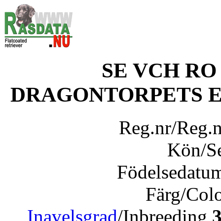
SE VCH RO
DRAGONTORPETS E
Reg.nr/Reg.
Kön/S
Födelsedatu
Färg/Col
Inavelsgrad
/Inbreeding