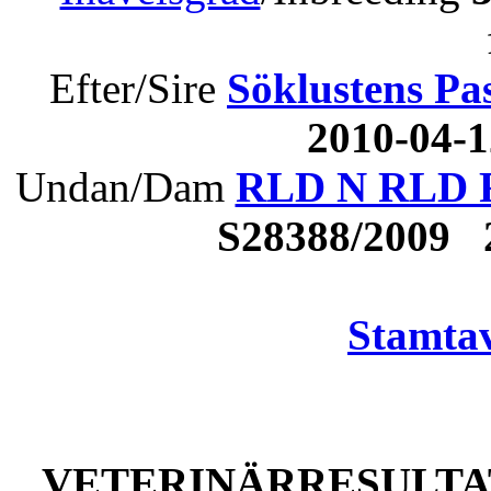
Efter/Sire
Söklustens Pa
2010-04-
Undan/Dam
RLD N RLD F 
S28388/2009
Stamtav
VETERINÄRRESULTAT