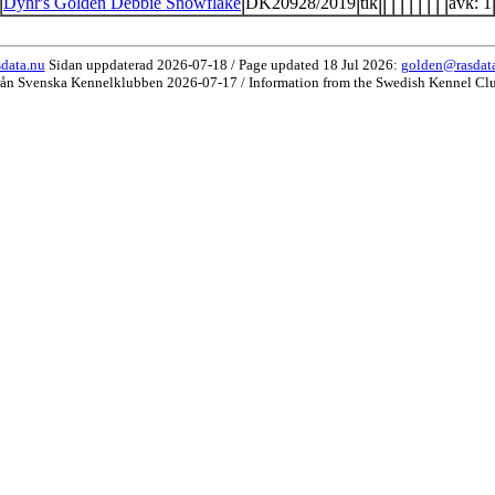
Dyhr's Golden Debbie Snowflake
DK20928/2019
tik
avk: 1
data.nu
Sidan uppdaterad 2026-07-18 / Page updated 18 Jul 2026:
golden@rasdat
rån Svenska Kennelklubben 2026-07-17 / Information from the Swedish Kennel Cl