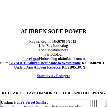
ALIBREN SOLE POWER
Reg.nr/Reg.no
DK07610/2015
Kön/Sex
hane/dog
Födelsedatum/Born
Färg/Colour
Inavelsgrad
/Inbreeding
okänd/unknown
er/Sire
GB SHCH Alibren Best Mate to Westervane
KCSB4029
Undan/Dam
Alibren Rebecca
KCSB0510CX
Stamtavla / Pedigree
KULLAR OCH AVKOMMOR / LITTERS AND OFFSPRING
Undan:
Fylla's Sweet Smilla
,