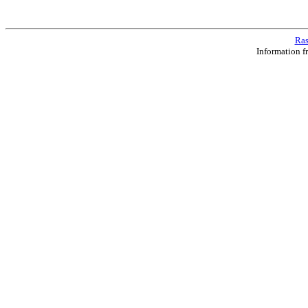
Ras
Information f