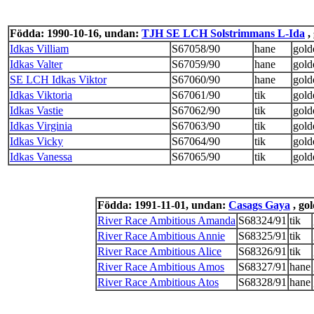
Födda: 1990-10-16, undan:
TJH SE LCH Solstrimmans L-Ida
,
Idkas Villiam
S67058/90
hane
gold
Idkas Valter
S67059/90
hane
gold
SE LCH Idkas Viktor
S67060/90
hane
gold
Idkas Viktoria
S67061/90
tik
gold
Idkas Vastie
S67062/90
tik
gold
Idkas Virginia
S67063/90
tik
gold
Idkas Vicky
S67064/90
tik
gold
Idkas Vanessa
S67065/90
tik
gold
Födda: 1991-11-01, undan:
Casags Gaya
, go
River Race Ambitious Amanda
S68324/91
tik
River Race Ambitious Annie
S68325/91
tik
River Race Ambitious Alice
S68326/91
tik
River Race Ambitious Amos
S68327/91
hane
River Race Ambitious Atos
S68328/91
hane