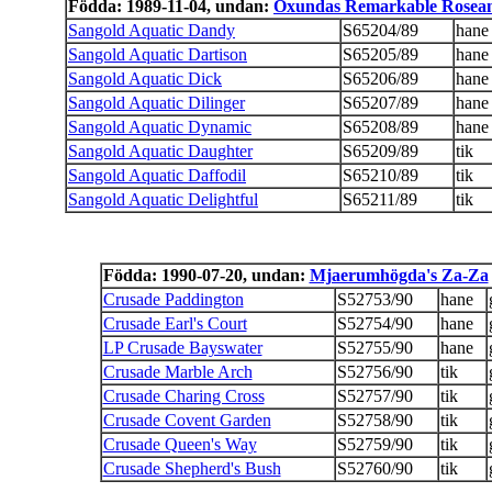
Födda: 1989-11-04, undan:
Oxundas Remarkable Rosea
Sangold Aquatic Dandy
S65204/89
hane
Sangold Aquatic Dartison
S65205/89
hane
Sangold Aquatic Dick
S65206/89
hane
Sangold Aquatic Dilinger
S65207/89
hane
Sangold Aquatic Dynamic
S65208/89
hane
Sangold Aquatic Daughter
S65209/89
tik
Sangold Aquatic Daffodil
S65210/89
tik
Sangold Aquatic Delightful
S65211/89
tik
Födda: 1990-07-20, undan:
Mjaerumhögda's Za-Za
Crusade Paddington
S52753/90
hane
Crusade Earl's Court
S52754/90
hane
LP Crusade Bayswater
S52755/90
hane
Crusade Marble Arch
S52756/90
tik
Crusade Charing Cross
S52757/90
tik
Crusade Covent Garden
S52758/90
tik
Crusade Queen's Way
S52759/90
tik
Crusade Shepherd's Bush
S52760/90
tik