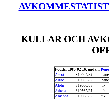
AVKOMMESTATISTIK
KULLAR OCH AVK
OF
Födda: 1985-02-16, undan:
Pene
Ascot
S19564/85
hane
Arrac
S19565/85
hane
Alpha
S19566/85
tik
Athena
S19567/85
tik
Amanda
S19568/85
tik