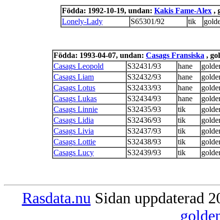
Födda: 1992-10-19, undan:
Kakis Fame-Alex
, 
Lonely-Lady
S65301/92
tik
gold
Födda: 1993-04-07, undan:
Casags Fransiska
, go
Casags Leopold
S32431/93
hane
golde
Casags Liam
S32432/93
hane
golde
Casags Lotus
S32433/93
hane
golde
Casags Lukas
S32434/93
hane
golde
Casags Linnie
S32435/93
tik
golde
Casags Lidia
S32436/93
tik
golde
Casags Livia
S32437/93
tik
golde
Casags Lottie
S32438/93
tik
golde
Casags Lucy
S32439/93
tik
golde
Rasdata.nu
Sidan uppdaterad 20
golde