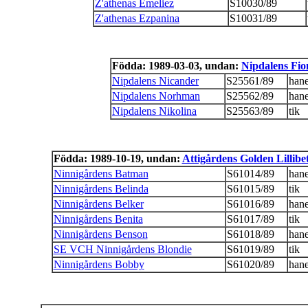
Z'athenas Emeliez
S10030/89
Z'athenas Ezpanina
S10031/89
Födda: 1989-03-03, undan:
Nipdalens Fio
Nipdalens Nicander
S25561/89
han
Nipdalens Norhman
S25562/89
han
Nipdalens Nikolina
S25563/89
tik
Födda: 1989-10-19, undan:
Attigårdens Golden Lillibe
Ninnigårdens Batman
S61014/89
han
Ninnigårdens Belinda
S61015/89
tik
Ninnigårdens Belker
S61016/89
han
Ninnigårdens Benita
S61017/89
tik
Ninnigårdens Benson
S61018/89
han
SE VCH Ninnigårdens Blondie
S61019/89
tik
Ninnigårdens Bobby
S61020/89
han