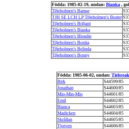
Födda: 1985-02-19, undan:
Bianka
, go
Tiljeholmen's Bamse
S3
TJH SE LCH LP Tiljeholmen's Buster
S3
Tiljeholmen's Briljant
S3
Tiljeholmen's Bianka
S3
Tiljeholmen's Blondie
S3
Tiljeholmen's Bonita
S3
Tiljeholmen's Belinda
S3
Tiljeholmen's Bonny
S3
Födda: 1985-06-02, undan:
Tiebreak
Birk
S44599/85
Jonathan
S44600/85
Mio-Min-Mio
S44601/85
Emil
S44602/85
Bianca
S44603/85
Madicken
S44604/85
Skrållan
S44605/85
Tjorven
S44606/85