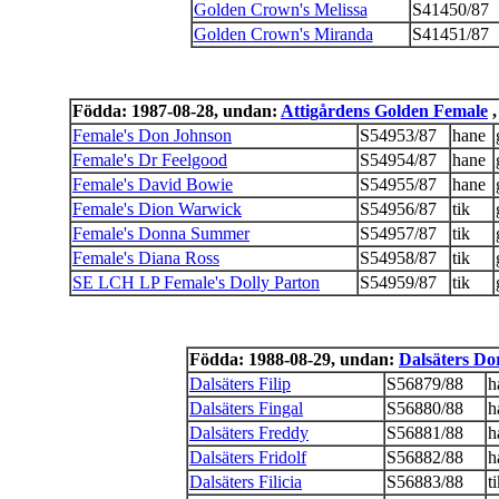
Golden Crown's Melissa
S41450/87
Golden Crown's Miranda
S41451/87
Födda: 1987-08-28, undan:
Attigårdens Golden Female
,
Female's Don Johnson
S54953/87
hane
Female's Dr Feelgood
S54954/87
hane
Female's David Bowie
S54955/87
hane
Female's Dion Warwick
S54956/87
tik
Female's Donna Summer
S54957/87
tik
Female's Diana Ross
S54958/87
tik
SE LCH LP Female's Dolly Parton
S54959/87
tik
Födda: 1988-08-29, undan:
Dalsäters Do
Dalsäters Filip
S56879/88
h
Dalsäters Fingal
S56880/88
h
Dalsäters Freddy
S56881/88
h
Dalsäters Fridolf
S56882/88
h
Dalsäters Filicia
S56883/88
t