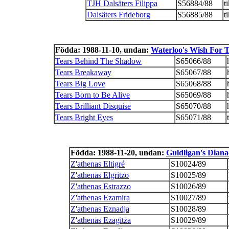
TJH Dalsäters Filippa
S56884/88
t
Dalsäters Frideborg
S56885/88
t
Födda: 1988-11-10, undan:
Waterloo's Wish For 
Tears Behind The Shadow
S65066/88
Tears Breakaway
S65067/88
Tears Big Love
S65068/88
Tears Born to Be Alive
S65069/88
Tears Brilliant Disquise
S65070/88
Tears Bright Eyes
S65071/88
Födda: 1988-11-20, undan:
Guldligan's Diana
Z'athenas Eltigré
S10024/89
Z'athenas Elgritzo
S10025/89
Z'athenas Estrazzo
S10026/89
Z'athenas Ezamira
S10027/89
Z'athenas Eznadja
S10028/89
Z'athenas Ezagitza
S10029/89