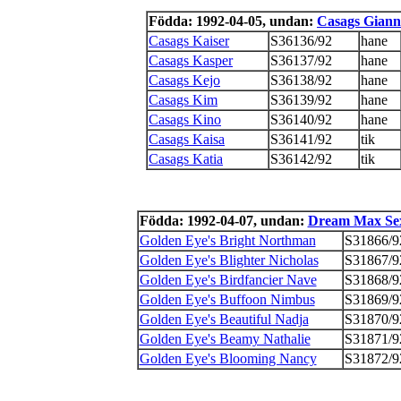
Födda: 1992-04-05, undan:
Casags Gian
Casags Kaiser
S36136/92
hane
Casags Kasper
S36137/92
hane
Casags Kejo
S36138/92
hane
Casags Kim
S36139/92
hane
Casags Kino
S36140/92
hane
Casags Kaisa
S36141/92
tik
Casags Katia
S36142/92
tik
Födda: 1992-04-07, undan:
Dream Max Se
Golden Eye's Bright Northman
S31866/9
Golden Eye's Blighter Nicholas
S31867/9
Golden Eye's Birdfancier Nave
S31868/9
Golden Eye's Buffoon Nimbus
S31869/9
Golden Eye's Beautiful Nadja
S31870/9
Golden Eye's Beamy Nathalie
S31871/9
Golden Eye's Blooming Nancy
S31872/9