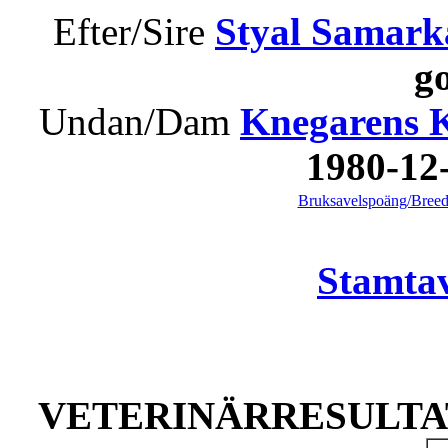
Efter/Sire
Styal Samar
g
Undan/Dam
Knegarens K
1980-1
Bruksavelspoäng/Breed
Stamtav
VETERINÄRRESULTAT