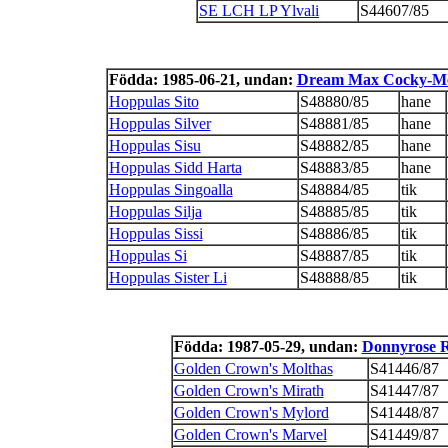
SE LCH LP Ylvali
S44607/85
Födda: 1985-06-21, undan:
Dream Max Cocky-M
Hoppulas Sito
S48880/85
hane
Hoppulas Silver
S48881/85
hane
Hoppulas Sisu
S48882/85
hane
Hoppulas Sidd Harta
S48883/85
hane
Hoppulas Singoalla
S48884/85
tik
Hoppulas Silja
S48885/85
tik
Hoppulas Sissi
S48886/85
tik
Hoppulas Si
S48887/85
tik
Hoppulas Sister Li
S48888/85
tik
Födda: 1987-05-29, undan:
Donnyrose R
Golden Crown's Molthas
S41446/87
Golden Crown's Mirath
S41447/87
Golden Crown's Mylord
S41448/87
Golden Crown's Marvel
S41449/87