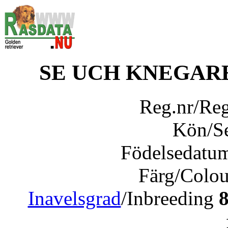
SE UCH KNEGAR
Reg.nr/Re
Kön/S
Födelsedatu
Färg/Colo
Inavelsgrad
/Inbreeding