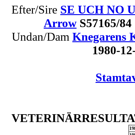
Efter/Sire
SE UCH NO U
Arrow
S57165/84
Undan/Dam
Knegarens K
1980-1
Stamtav
VETERINÄRRESULTAT
19
19