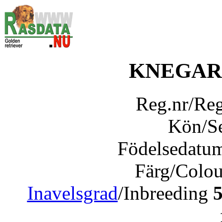
KNEGAR
Reg.nr/Re
Kön/S
Födelsedatu
Färg/Colo
Inavelsgrad
/Inbreeding