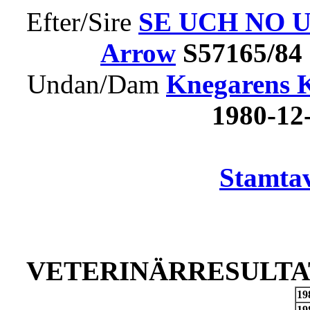
Efter/Sire
SE UCH NO U
Arrow
S57165/84
Undan/Dam
Knegarens K
1980-1
Stamtav
VETERINÄRRESULTAT
19
19