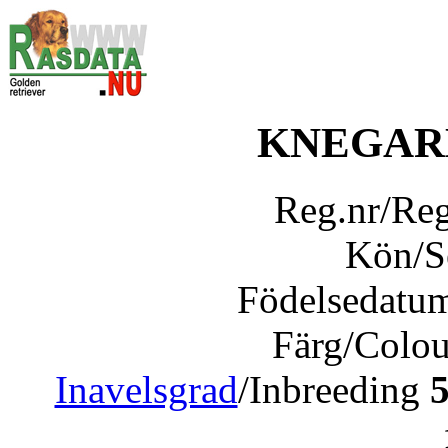
KNEGAR
Reg.nr/Re
Kön/
Födelsedatu
Färg/Colo
Inavelsgrad
/Inbreeding