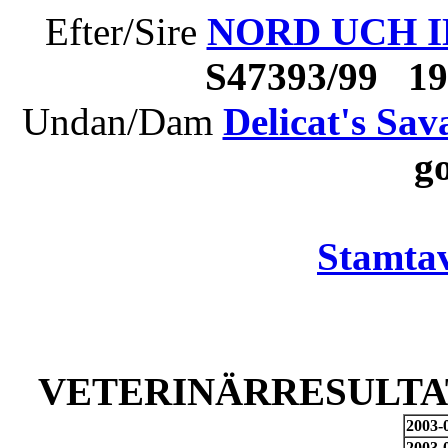
Efter/Sire
NORD UCH IN
S47393/99 1
Undan/Dam
Delicat's Sa
g
Stamtav
VETERINÄRRESULTAT
2003-
2003-