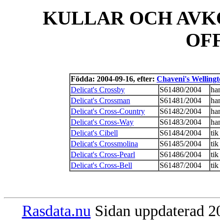
KULLAR OCH AVK
OF
Födda: 2004-09-16, efter:
Chaveni's Welling
Delicat's Crossby
S61480/2004
ha
Delicat's Crossman
S61481/2004
ha
Delicat's Cross-Country
S61482/2004
ha
Delicat's Cross-Way
S61483/2004
ha
Delicat's Cibell
S61484/2004
tik
Delicat's Crossmolina
S61485/2004
tik
Delicat's Cross-Pearl
S61486/2004
tik
Delicat's Cross-Bell
S61487/2004
tik
Rasdata.nu
Sidan uppdaterad 20