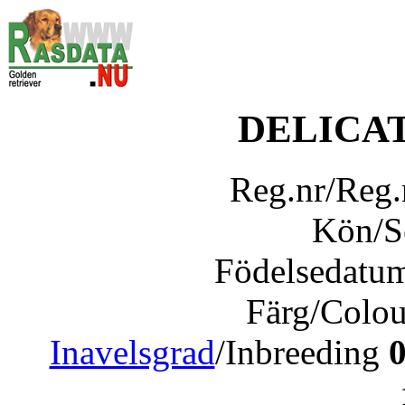
DELICA
Reg.nr/Reg
Kön/
Födelsedatu
Färg/Colo
Inavelsgrad
/Inbreeding