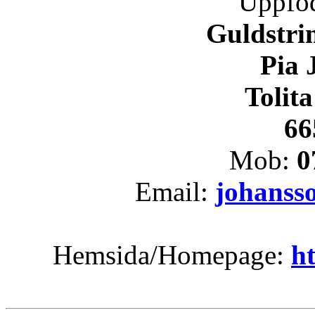
Uppföd
Guldstri
Pia 
Tolit
66
Mob:
0
Email:
johanss
Hemsida/Homepage:
h