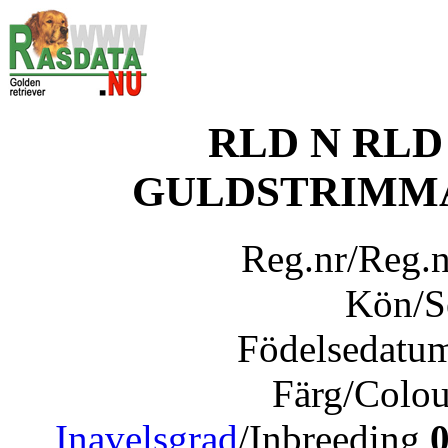
RLD N RLD
GULDSTRIMMA
Reg.nr/Reg.
Kön/
Födelsedatu
Färg/Colo
Inavelsgrad
/Inbreeding