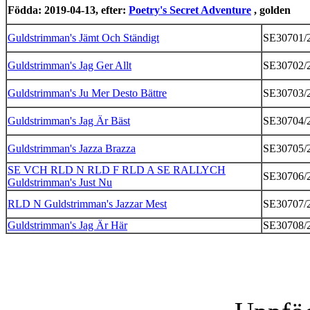
Födda: 2019-04-13, efter:
Poetry's Secret Adventure
, golden
Guldstrimman's Jämt Och Ständigt
SE30701/
Guldstrimman's Jag Ger Allt
SE30702/
Guldstrimman's Ju Mer Desto Bättre
SE30703/
Guldstrimman's Jag Är Bäst
SE30704/
Guldstrimman's Jazza Brazza
SE30705/
SE VCH RLD N RLD F RLD A SE RALLYCH
SE30706/
Guldstrimman's Just Nu
RLD N Guldstrimman's Jazzar Mest
SE30707/
Guldstrimman's Jag Är Här
SE30708/