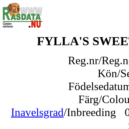
FYLLA'S SWE
Reg.nr/Reg.
Kön/S
Födelsedatu
Färg/Colo
Inavelsgrad
/Inbreeding 0