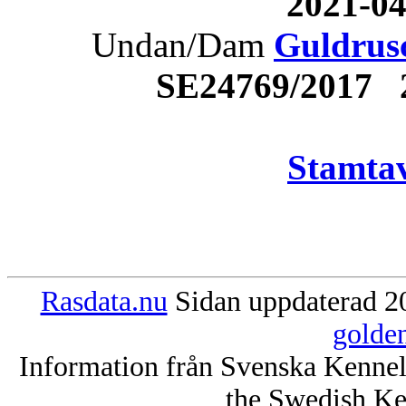
2021-0
Undan/Dam
Guldrusc
SE24769/2017 
Stamtav
Rasdata.nu
Sidan uppdaterad 20
golde
Information från Svenska Kenne
the Swedish Ke