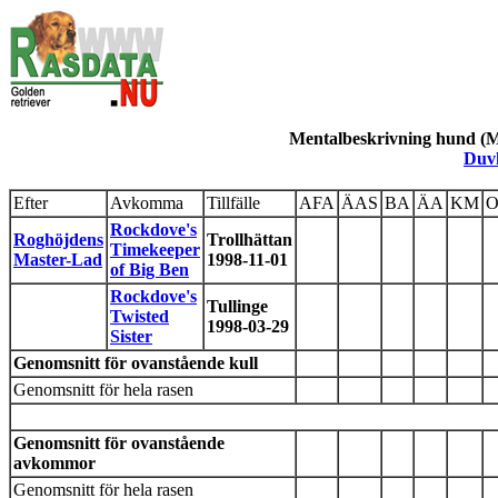
Mentalbeskrivning hund (MH
Duvk
Efter
Avkomma
Tillfälle
AFA
ÄAS
BA
ÄA
KM
Rockdove's
Roghöjdens
Trollhättan
Timekeeper
Master-Lad
1998-11-01
of Big Ben
Rockdove's
Tullinge
Twisted
1998-03-29
Sister
Genomsnitt för ovanstående kull
Genomsnitt för hela rasen
Genomsnitt för ovanstående
avkommor
Genomsnitt för hela rasen