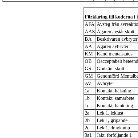
Förklaring till koderna i 
AFA
Avsteg från avreakti
ÄAS
Ägaren avstår skott
BA
Beskrivaren avbryter
ÄA
Ägaren avbryter
KM
Känd mentalstatus
OB
Oacceptabelt beteen
GS
Godkänt skott
GM
Genomförd Mentalbe
AV
Avbryter
1a
Kontakt, hälsning
1b
Kontakt, samarbete
1c
Kontakt, hantering
2a
Lek 1, leklust
2b
Lek 1, gripande
2c
Lek 1, dragkamp
3a1
Jakt, förföljande 1