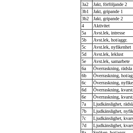
3a2
Jakt, förföljande 2
3b1
Jakt, gripande 1
3b2
Jakt, gripande 2
4
Aktivitet
5a
Avst.lek, intresse
5b
Avst.lek, hot/aggr.
5c
Avst.lek, nyfikenhet
5d
Avst.lek, leklust
5e
Avst.lek, samarbete
6a
Överraskning, rädsla
6b
Överraskning, hot/ag
6c
Överraskning, nyfike
6d
Överraskning, kvarst.
6e
Överraskning, kvarst.
7a
Ljudkänslighet, rädsl
7b
Ljudkänslighet, nyfi
7c
Ljudkänslighet, kvars
7d
Ljudkänslighet, kvarst
8a
Spöken, hot/aggr.