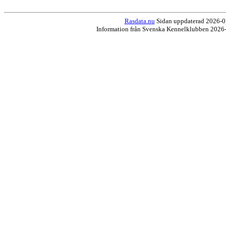
Rasdata.nu
Sidan uppdaterad 2026-07
Information från Svenska Kennelklubben 2026-