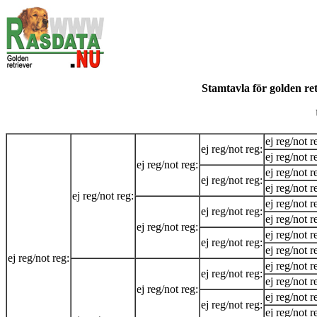
Stamtavla för golden ret
ej reg/not r
ej reg/not reg:
ej reg/not r
ej reg/not reg:
ej reg/not r
ej reg/not reg:
ej reg/not r
ej reg/not reg:
ej reg/not r
ej reg/not reg:
ej reg/not r
ej reg/not reg:
ej reg/not r
ej reg/not reg:
ej reg/not r
ej reg/not reg:
ej reg/not r
ej reg/not reg:
ej reg/not r
ej reg/not reg:
ej reg/not r
ej reg/not reg:
ej reg/not r