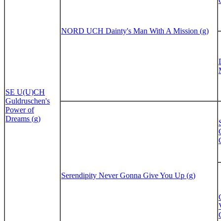
NORD UCH Dainty's Man With A Mission (g)
SE U(U)CH
Guldruschen's
Power of
Dreams (g)
Serendipity Never Gonna Give You Up (g)