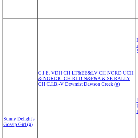
C.I.E. VDH CH LT&EE&LV CH NORD UCH
& NORDIC CH RLD N&F&A & SE RALLY
CH C.I.B.-V Dewmist Dawson Creek (g)
Sunny Delight's
Gossip Girl (g)