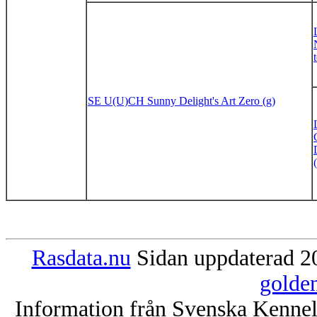
SE U(U)CH Sunny Delight's Art Zero (g)
Rasdata.nu
Sidan uppdaterad 20
golde
Information från Svenska Kenne