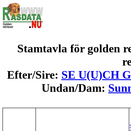
Stamtavla för golden re
r
Efter/Sire:
SE U(U)CH Gu
Undan/Dam:
Sunn