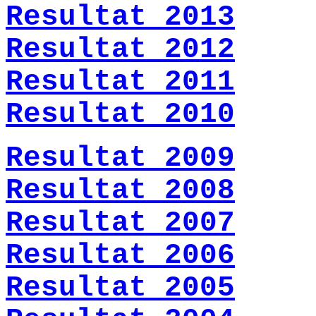
Resultat 2013
Resultat 2012
Resultat 2011
Resultat 2010
Resultat 2009
Resultat 2008
Resultat 2007
Resultat 2006
Resultat 2005