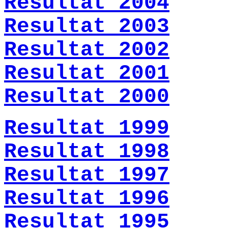
Resultat 2004
Resultat 2003
Resultat 2002
Resultat 2001
Resultat 2000
Resultat 1999
Resultat 1998
Resultat 1997
Resultat 1996
Resultat 1995