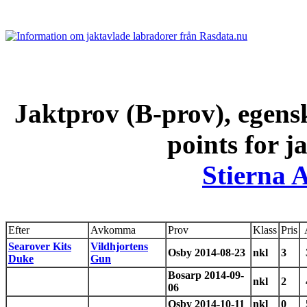
Jaktprov (B-prov), egens
points for j
Stierna 
Efter
Avkomma
Prov
Klass
Pris
Searover Kits
Vildhjortens
Osby 2014-08-23
nkl
3
Duke
Gun
Bosarp 2014-09-
nkl
2
06
Osby 2014-10-11
nkl
0