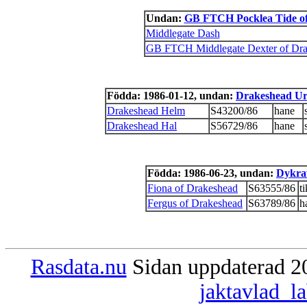
Undan:
GB FTCH Pocklea Tide of
Middlegate Dash
GB FTCH Middlegate Dexter of Dra
Födda: 1986-01-12, undan:
Drakeshead Ur
Drakeshead Helm
S43200/86
hane
Drakeshead Hal
S56729/86
hane
Födda: 1986-06-23, undan:
Dykra
Fiona of Drakeshead
S63555/86
ti
Fergus of Drakeshead
S63789/86
h
Rasdata.nu
Sidan uppdaterad 20
jaktavlad_l