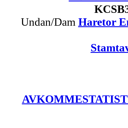
KCS
Undan/Dam
Haretor 
Stamtav
AVKOMMESTATISTIK