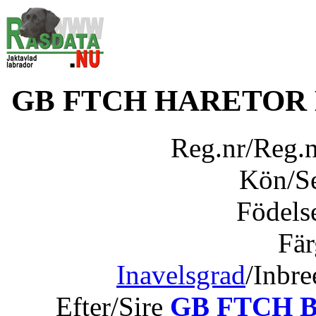
GB FTCH HARETOR
Reg.nr/Reg.
Kön/S
Födels
Fär
Inavelsgrad
/Inbr
Efter/Sire
GB FTCH Br