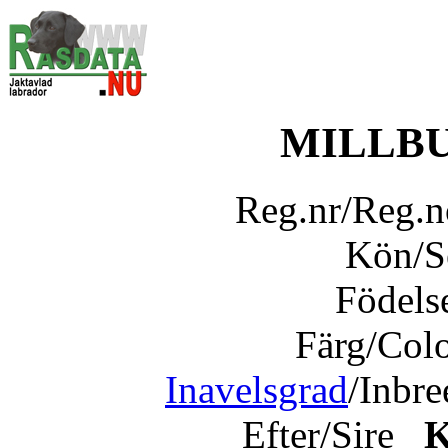
MILLBU
Reg.nr/Reg.
Kön/
Födels
Färg/Col
Inavelsgrad
/Inbr
Efter/Sire
K