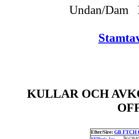
Undan/Dam
Stamtav
KULLAR OCH AVK
OF
Efter/Sire:
GB FTCH C
Millbuis Jay
KCP40