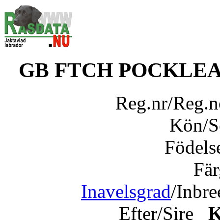
GB FTCH POCKLEA
Reg.nr/Reg.
Kön/
Födels
Fär
Inavelsgrad
/Inbr
Efter/Sire
K