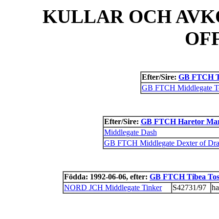
KULLAR OCH AVK
OF
Efter/Sire:
GB FTCH T
GB FTCH Middlegate T
Efter/Sire:
GB FTCH Haretor Mar
Middlegate Dash
GB FTCH Middlegate Dexter of Dra
Födda: 1992-06-06, efter:
GB FTCH Tibea To
NORD JCH Middlegate Tinker
S42731/97
ha