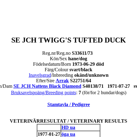
SE JCH TWIGG'S TUFTED DUCK
Reg.nr/Reg.no
S33611/73
Kön/Sex
hane/dog
Födelsedatum/Born
1973-06-29 död
Färg/Colour
svart/black
Inavelsgrad
/Inbreeding
okänd/unknown
Efter/Sire
Arrak
S22751/64
n/Dam
SE JCH Nattens Black Diamond
S40138/71 1971-07-27 
Bruksavelspoäng/Breeding points
:
7
(för/for 2 hundar/dogs)
Stamtavla / Pedigree
VETERINÄRRESULTAT / VETERINARY RESULTS
HD ua
1977-01-27
öga ua