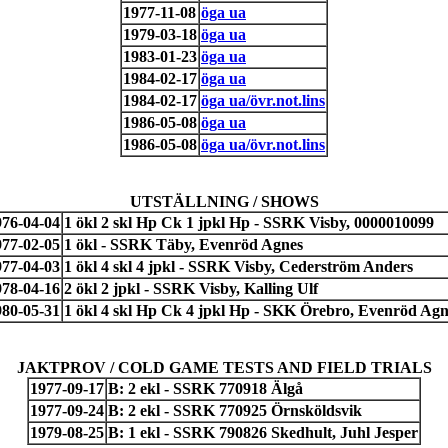
1977-11-08
öga ua
1979-03-18
öga ua
1983-01-23
öga ua
1984-02-17
öga ua
1984-02-17
öga ua/övr.not.lins
1986-05-08
öga ua
1986-05-08
öga ua/övr.not.lins
UTSTÄLLNING / SHOWS
976-04-04
1 ökl 2 skl Hp Ck 1 jpkl Hp - SSRK Visby, 0000010099
977-02-05
1 ökl - SSRK Täby, Evenröd Agnes
977-04-03
1 ökl 4 skl 4 jpkl - SSRK Visby, Cederström Anders
978-04-16
2 ökl 2 jpkl - SSRK Visby, Kalling Ulf
980-05-31
1 ökl 4 skl Hp Ck 4 jpkl Hp - SKK Örebro, Evenröd Agn
JAKTPROV / COLD GAME TESTS AND FIELD TRIALS
1977-09-17
B: 2 ekl - SSRK 770918 Älgå
1977-09-24
B: 2 ekl - SSRK 770925 Örnsköldsvik
1979-08-25
B: 1 ekl - SSRK 790826 Skedhult, Juhl Jesper