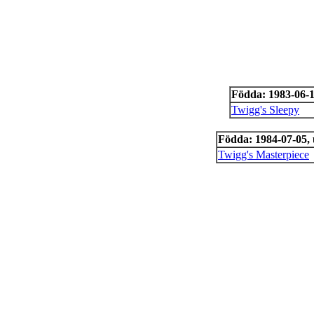
Födda: 1983-06-
Twigg's Sleepy
Födda: 1984-07-05,
Twigg's Masterpiece