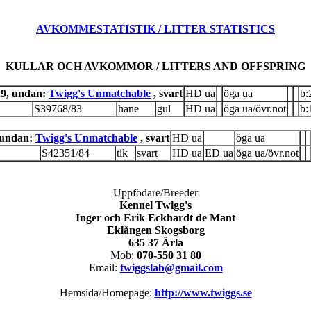
AVKOMMESTATISTIK / LITTER STATISTICS
KULLAR OCH AVKOMMOR / LITTERS AND OFFSPRING
19, undan:
Twigg's Unmatchable
, svart
HD ua
öga ua
b:
S39768/83
hane
gul
HD ua
öga ua/övr.not
b:
 undan:
Twigg's Unmatchable
, svart
HD ua
öga ua
S42351/84
tik
svart
HD ua
ED ua
öga ua/övr.not
Uppfödare/Breeder
Kennel Twigg's
Inger och Erik Eckhardt de Mant
Eklången Skogsborg
635 37 Ärla
Mob:
070-550 31 80
Email:
twiggslab@gmail.com
Hemsida/Homepage:
http://www.twiggs.se