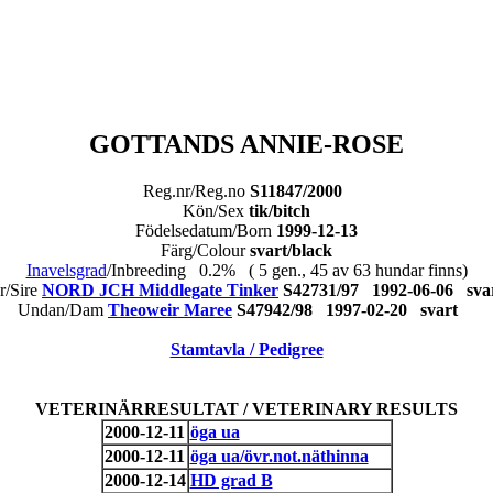
GOTTANDS ANNIE-ROSE
Reg.nr/Reg.no
S11847/2000
Kön/Sex
tik/bitch
Födelsedatum/Born
1999-12-13
Färg/Colour
svart/black
Inavelsgrad
/Inbreeding 0.2% ( 5 gen., 45 av 63 hundar finns)
r/Sire
NORD JCH Middlegate Tinker
S42731/97 1992-06-06 s
Undan/Dam
Theoweir Maree
S47942/98 1997-02-20 svart
Stamtavla / Pedigree
VETERINÄRRESULTAT / VETERINARY RESULTS
2000-12-11
öga ua
2000-12-11
öga ua/övr.not.näthinna
2000-12-14
HD grad B