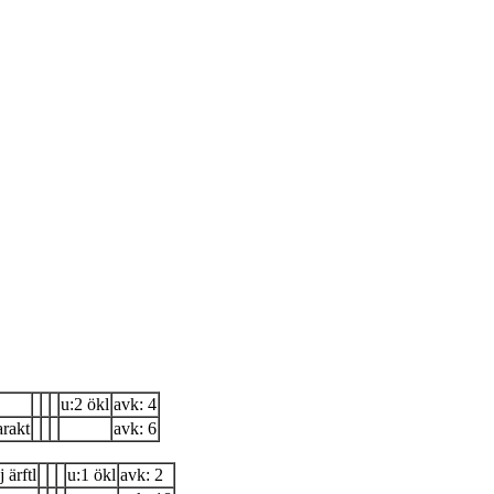
u:2 ökl
avk: 4
arakt
avk: 6
 ärftl
u:1 ökl
avk: 2