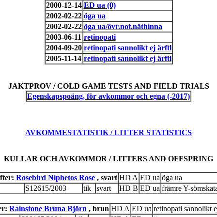
2000-12-14
ED ua (0)
2002-02-22
öga ua
2002-02-22
öga ua/övr.not.näthinna
2003-06-11
retinopati
2004-09-20
retinopati sannolikt ej ärftl
2005-11-14
retinopati sannolikt ej ärftl
JAKTPROV / COLD GAME TESTS AND FIELD TRIALS
Egenskapspoäng, för avkommor och egna (-2017)
AVKOMMESTATISTIK / LITTER STATISTICS
KULLAR OCH AVKOMMOR / LITTERS AND OFFSPRING
fter:
Rosebird Niphetos Rose
, svart
HD A
ED ua
öga ua
S12615/2003
tik
svart
HD B
ED ua
främre Y-sömskat
er:
Rainstone Bruna Björn
, brun
HD A
ED ua
retinopati sannolikt ej