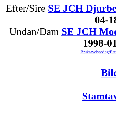
Efter/Sire
SE JCH Djurbe
04-
Undan/Dam
SE JCH Moo
1998-0
Bruksavelspoäng/Bree
Bil
Stamtav