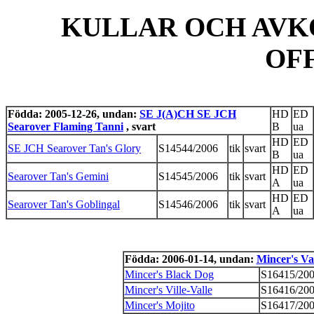
KULLAR OCH AVK
OF
Födda: 2005-12-26, undan:
SE J(A)CH SE JCH
HD
ED
Searover Flaming Tanni
, svart
B
ua
HD
ED
SE JCH Searover Tan's Glory
S14544/2006
tik
svart
B
ua
HD
ED
Searover Tan's Gemini
S14545/2006
tik
svart
A
ua
HD
ED
Searover Tan's Goblingal
S14546/2006
tik
svart
A
ua
Födda: 2006-01-14, undan:
Mincer's Va
Mincer's Black Dog
S16415/20
Mincer's Ville-Valle
S16416/20
Mincer's Mojito
S16417/20