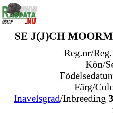
SE J(J)CH MOOR
Reg.nr/Reg
Kön/S
Födelsedatu
Färg/Col
Inavelsgrad
/Inbreeding