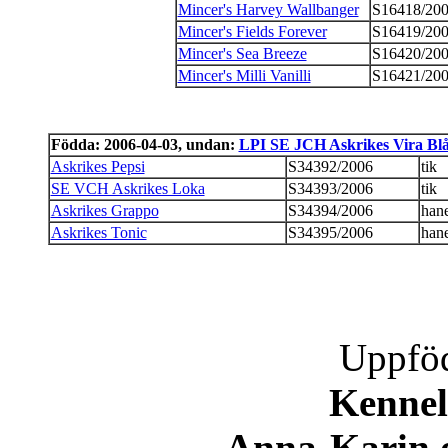
Mincer's Harvey Wallbanger
S16418/20
Mincer's Fields Forever
S16419/20
Mincer's Sea Breeze
S16420/20
Mincer's Milli Vanilli
S16421/20
Födda: 2006-04-03, undan:
LPI SE JCH Askrikes Vira Blå
Askrikes Pepsi
S34392/2006
tik
SE VCH Askrikes Loka
S34393/2006
tik
Askrikes Grappo
S34394/2006
han
Askrikes Tonic
S34395/2006
han
Uppföd
Kenne
Anna-Karin 