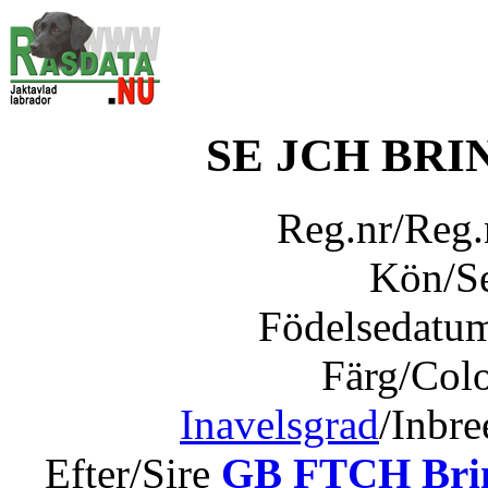
SE JCH BR
Reg.nr/Reg
Kön/S
Födelsedatu
Färg/Col
Inavelsgrad
/Inbr
Efter/Sire
GB FTCH Brin