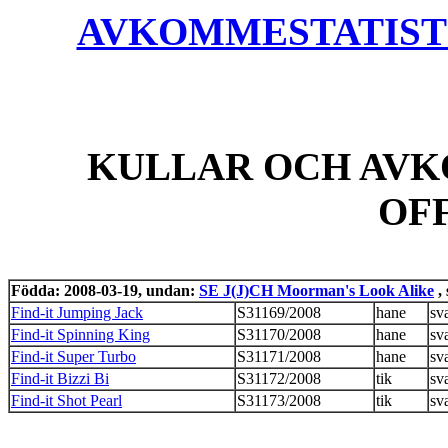
AVKOMMESTATISTIK
KULLAR OCH AVK
OF
Födda: 2008-03-19, undan:
SE J(J)CH Moorman's Look Alike
, 
Find-it Jumping Jack
S31169/2008
hane
sva
Find-it Spinning King
S31170/2008
hane
sva
Find-it Super Turbo
S31171/2008
hane
sva
Find-it Bizzi Bi
S31172/2008
tik
sva
Find-it Shot Pearl
S31173/2008
tik
sva