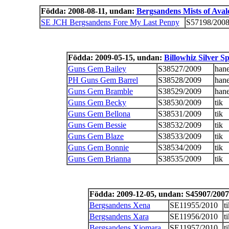
Födda: 2008-08-11, undan:
Bergsandens Mists of Aval
SE JCH Bergsandens Fore My Last Penny
S57198/200
Födda: 2009-05-15, undan:
Billowhiz Silver Sp
Guns Gem Bailey
S38527/2009
han
PH Guns Gem Barrel
S38528/2009
han
Guns Gem Bramble
S38529/2009
han
Guns Gem Becky
S38530/2009
tik
Guns Gem Bellona
S38531/2009
tik
Guns Gem Bessie
S38532/2009
tik
Guns Gem Blaze
S38533/2009
tik
Guns Gem Bonnie
S38534/2009
tik
Guns Gem Brianna
S38535/2009
tik
Födda: 2009-12-05, undan: S45907/2007
Bergsandens Xena
SE11955/2010
t
Bergsandens Xara
SE11956/2010
t
Bergsandens Xiomara
SE11957/2010
t