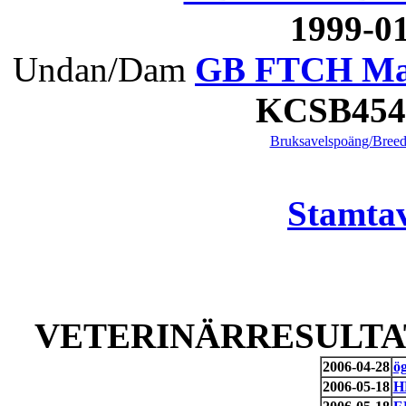
1999-0
Undan/Dam
GB FTCH Mans
KCSB45
Bruksavelspoäng/Breed
Stamtav
VETERINÄRRESULTAT
2006-04-28
ö
2006-05-18
H