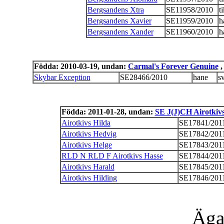
Bergsandens Xtra
SE11958/2010
t
Bergsandens Xavier
SE11959/2010
h
Bergsandens Xander
SE11960/2010
h
Födda: 2010-03-19, undan:
Carmal's Forever Genuine
,
Skybar Exception
SE28466/2010
hane
sv
Födda: 2011-01-28, undan:
SE J(J)CH Airotkiv
Airotkivs Hilda
SE17841/201
Airotkivs Hedvig
SE17842/201
Airotkivs Helge
SE17843/201
RLD N RLD F Airotkivs Hasse
SE17844/201
Airotkivs Harald
SE17845/201
Airotkivs Hilding
SE17846/201
Äga