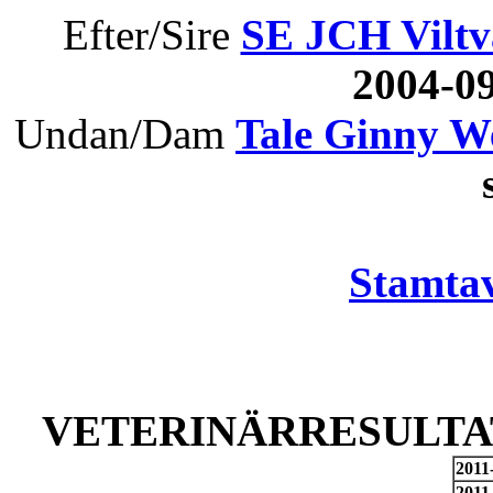
Efter/Sire
SE JCH Viltv
2004-0
Undan/Dam
Tale Ginny W
s
Stamtav
VETERINÄRRESULTAT
2011
2011