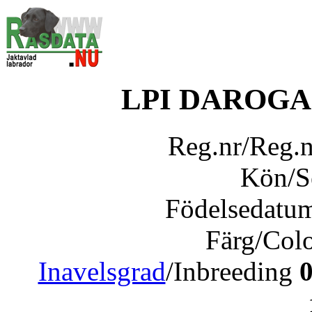
LPI DAROG
Reg.nr/Reg.
Kön/
Födelsedatu
Färg/Col
Inavelsgrad
/Inbreeding