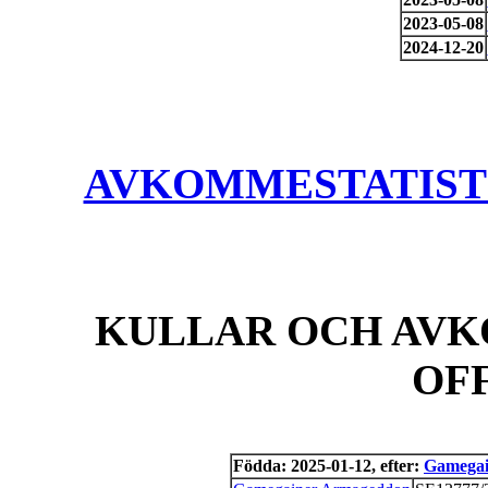
2023-05-08
2024-12-20
AVKOMMESTATISTIK
KULLAR OCH AVK
OF
Födda: 2025-01-12, efter:
Gamegai