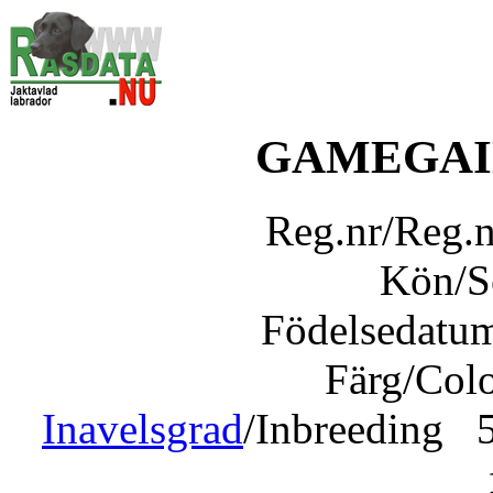
GAMEGAI
Reg.nr/Reg.
Kön/
Födelsedatu
Färg/Col
Inavelsgrad
/Inbreeding 5