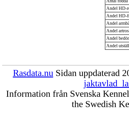
Antal födda 
Andel HD-r
Andel HD-fr
Andel armbå
Andel artros
Andel bedöm
Andel utstäl
Rasdata.nu
Sidan uppdaterad 20
jaktavlad_l
Information från Svenska Kenne
the Swedish Ke