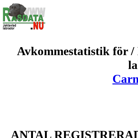
Avkommestatistik för / L
l
Carm
ANTAL REGISTRERAD