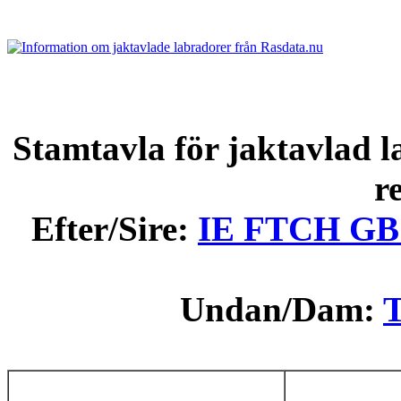
Stamtavla för jaktavlad l
r
Efter/Sire:
IE FTCH GB
Undan/Dam:
T