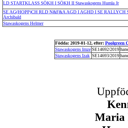
LD STARTKLASS SÖKH I SÖKH II Stawaskogens Humla Jr
SE AG(HOPP)CH RLD N&F&A AGD I AGHD I SE RALLYCH Sta
Archibald
Stawaskogens Helmer
Födda: 2019-01-12, efter:
Poolgreen 
Stawaskogens Imze
SE14692/2019
han
Stawaskogens Izak
SE14693/2019
han
Uppföd
Ken
Maria 