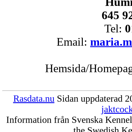
Humm
645 9
Tel:
0
Email:
maria.m
Hemsida/Homepa
Rasdata.nu
Sidan uppdaterad 20
jaktcoc
Information från Svenska Kenne
the Swedish Ke