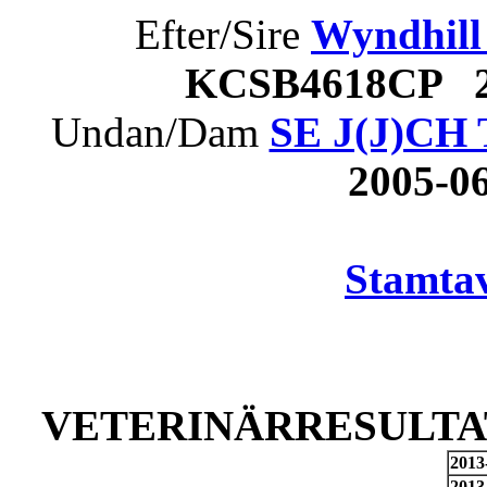
Efter/Sire
Wyndhill
KCSB4618CP 2
Undan/Dam
SE J(J)CH 
2005-0
Stamtav
VETERINÄRRESULTAT
2013
2013