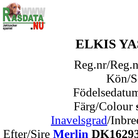
ELKIS Y
Reg.nr/Reg.
Kön/
Födelsedatu
Färg/Colour
Inavelsgrad
/Inbr
Efter/Sire
Merlin
DK16293/