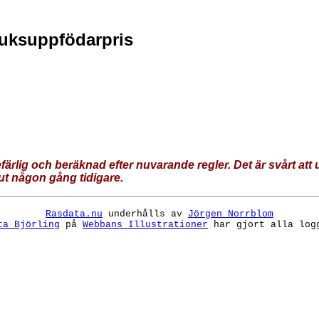
uksuppfödarpris
rlig och beräknad efter nuvarande regler. Det är svårt att
 ut någon gång tidigare.
Rasdata.nu
underhålls av
Jörgen Norrblom
ta Björling
på
Webbans Illustrationer
har gjort alla log