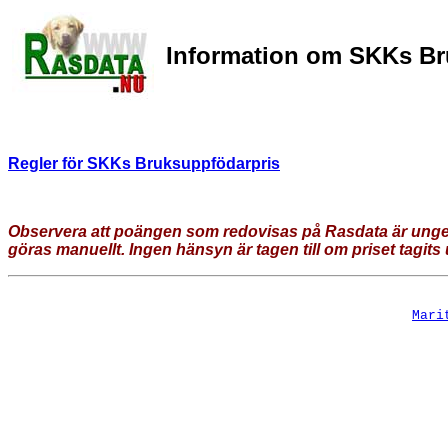
Information om SKKs Br
Regler för SKKs Bruksuppfödarpris
Observera att poängen som redovisas på Rasdata är ungefä
göras manuellt. Ingen hänsyn är tagen till om priset tagits
Mari