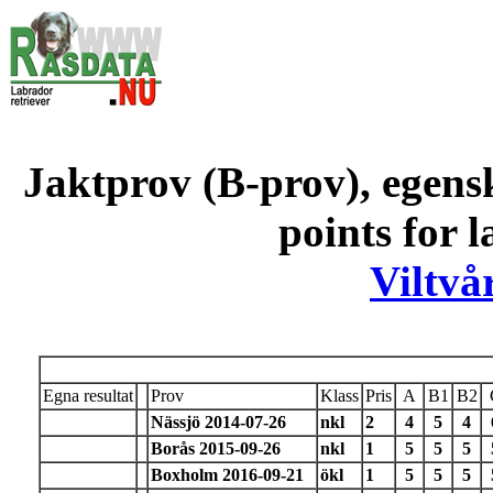
Jaktprov (B-prov), egens
points for 
Viltvå
Egna resultat
Prov
Klass
Pris
A
B1
B2
Nässjö 2014-07-26
nkl
2
4
5
4
Borås 2015-09-26
nkl
1
5
5
5
Boxholm 2016-09-21
ökl
1
5
5
5