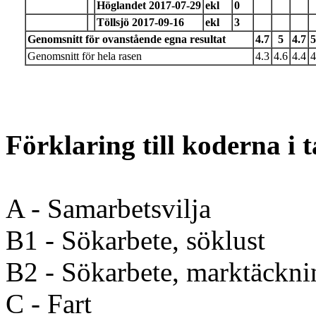
Höglandet 2017-07-29
ekl
0
Töllsjö 2017-09-16
ekl
3
Genomsnitt för ovanstående egna resultat
4.7
5
4.7
5
Genomsnitt för hela rasen
4.3
4.6
4.4
4
Förklaring till koderna i 
A - Samarbetsvilja
B1 - Sökarbete, söklust
B2 - Sökarbete, marktäckni
C - Fart