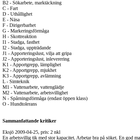
B2 - Sökarbete, marktäckning
C - Fart
D - Uthållighet
E - Näsa
F - Dirigerbarhet
G - Markeringsförmåga
H - Skottreaktion
I1 - Stadga, fasthet
I2 - Stadga, uppträdande
J1 - Apporteringslust, vilja att gripa
J2 - Apporteringslust, inleverering
K1 - Apportgrepp, lämplighet
K2 - Apportgrepp, mjukhet
K3 - Apportgrepp, avlämning
L - Simteknik
M1 - Vattenarbete, vattenglädje
M2 - Vattenarbete, arbetsvillighet
N - Spårningsförmåga (endast öppen klass)
O - Hundtolerans
Sammanfattande kritiker
Eksjö 2009-04-25, pris: 2 nkl
En arbetsvillig tik med stor kapacitet. Arbetar bra på söket. En god mar