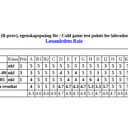
(B-prov), egenskapspoäng för / Cold game test points for labrador
Lassagårdens Raja
Klass
Pris
A
B1
B2
C
D
E
F
G
H
I1
I2
J1
J2
K
nkl
2
5
5
5
5
5
5
5
5
5
5
3
5
5
5-09
nkl
3
3
5
5
5
4
5
4
5
5
1
3
5
5
-05
nkl
1
4
5
5
5
5
4
4
4
6
4
5
5
5
 resultat
4
5
5
5
4.7
4.7
4.3
4.7
5.3
3.3
3.7
5
5
4.3
4.6
4.4
4.9
4.7
4.9
4.3
4.6
5.1
4.7
4.6
4.7
4.6
4