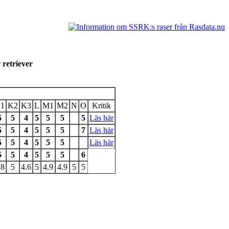
 retriever
1
K2
K3
L
M1
M2
N
O
Kritik
5
5
4
5
5
5
5
Läs här
5
5
4
5
5
5
7
Läs här
5
5
4
5
5
5
Läs här
5
5
4
5
5
5
6
.8
5
4.6
5
4.9
4.9
5
5